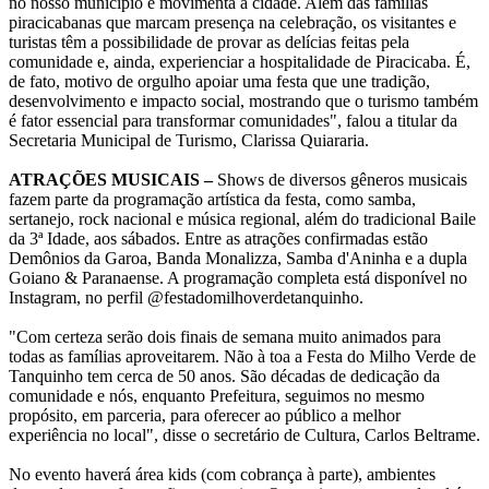
no nosso município e movimenta a cidade. Além das famílias
piracicabanas que marcam presença na celebração, os visitantes e
turistas têm a possibilidade de provar as delícias feitas pela
comunidade e, ainda, experienciar a hospitalidade de Piracicaba. É,
de fato, motivo de orgulho apoiar uma festa que une tradição,
desenvolvimento e impacto social, mostrando que o turismo também
é fator essencial para transformar comunidades", falou a titular da
Secretaria Municipal de Turismo, Clarissa Quiararia.
ATRAÇÕES MUSICAIS –
Shows de diversos gêneros musicais
fazem parte da programação artística da festa, como samba,
sertanejo, rock nacional e música regional, além do tradicional Baile
da 3ª Idade, aos sábados. Entre as atrações confirmadas estão
Demônios da Garoa, Banda Monalizza, Samba d'Aninha e a dupla
Goiano & Paranaense. A programação completa está disponível no
Instagram, no perfil @festadomilhoverdetanquinho.
"Com certeza serão dois finais de semana muito animados para
todas as famílias aproveitarem. Não à toa a Festa do Milho Verde de
Tanquinho tem cerca de 50 anos. São décadas de dedicação da
comunidade e nós, enquanto Prefeitura, seguimos no mesmo
propósito, em parceria, para oferecer ao público a melhor
experiência no local", disse o secretário de Cultura, Carlos Beltrame.
No evento haverá área kids (com cobrança à parte), ambientes