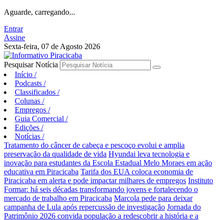
Aguarde, carregando...
Entrar
Assine
Sexta-feira, 07 de Agosto 2026
Pesquisar Notícia
Início
/
Podcasts
/
Classificados
/
Colunas
/
Empregos
/
Guia Comercial
/
Edições
/
Notícias
/
Tratamento do câncer de cabeça e pescoço evolui e amplia
preservação da qualidade de vida
Hyundai leva tecnologia e
inovação para estudantes da Escola Estadual Melo Moraes em ação
educativa em Piracicaba
Tarifa dos EUA coloca economia de
Piracicaba em alerta e pode impactar milhares de empregos
Instituto
Formar: há seis décadas transformando jovens e fortalecendo o
mercado de trabalho em Piracicaba
Marcola pede para deixar
campanha de Lula após repercussão de investigação
Jornada do
Patrimônio 2026 convida população a redescobrir a história e a