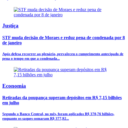
Justiça
STF muda decisão de Moraes e reduz pena de condenada por 8
de janeiro
Após defesa recorrer ao plenário, prevaleceu o cumprimento antecipado de
pena o tempo em que a condenada...
Economia
Retiradas da poupança superam depósitos em R$ 7,15 bilhões
em julho
Segundo o Banco Central, no mês, foram aplicados R$ 370,76 bilhões,
enquanto os saques somaram R$ 377,92...