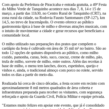
Com apoio da Prefeitura de Piracicaba e entrada gratuita, a 49ª Festa
do Milho Verde de Tanquinho acontece nos dias 7, 8, 14 e 15 de
março, a partir das 11h30, no Centro Rural de Tanquinho (CRT), na
zona rural da cidade, na Rodovia Fausto Santomauro (SP-127), km
14,5, no trevo de Iracemápolis. O evento oferece ao público
gastronomia típica à base de milho e diversas atrações musicais, com
o intuito de movimentar a cidade e gerar recursos que beneficiam a
comunidade local.
O milho utilizado nas preparações dos pratos que compõem o
cardápio da festa é cultivado em área de 35 mil m² no bairro. São ao
todo 12 opções de quitutes disponíveis ao público, como milho
cozido, pamonha, curau, bolo, suco, cuscuz, creme de milho, pão,
trufa de milho, sorvete de milho, entre outros. Além das receitas à
base de milho, o menu tem lanches, doces, espetinhos, queijo e
vinhos e, ainda, o tradicional almoço com porco no rolete, servido
todos os dias a partir do meio-dia.
Realizada há cerca de cinco décadas, a festa ocorre em recinto com
aproximadamente 8 mil metros quadrados de área coberta e
infraestrutura preparada para receber os visitantes, com segurança
reforçada e apoio da Guarda
Civil
, Polícia Militar e equipe privada.
"Estamos muito felizes em apoiar este evento, que já é consolidado