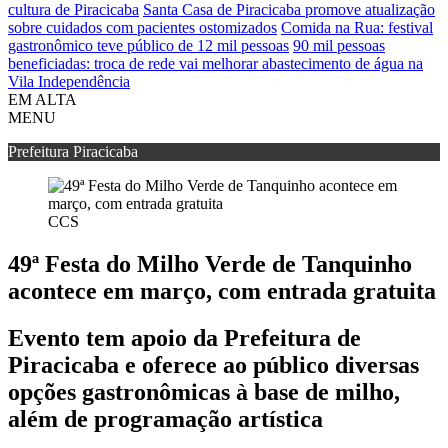
cultura de Piracicaba
Santa Casa de Piracicaba promove atualização
sobre cuidados com pacientes ostomizados
Comida na Rua: festival
gastronômico teve público de 12 mil pessoas
90 mil pessoas
beneficiadas: troca de rede vai melhorar abastecimento de água na
Vila Independência
EM ALTA
MENU
Prefeitura Piracicaba
CCS
49ª Festa do Milho Verde de Tanquinho
acontece em março, com entrada gratuita
Evento tem apoio da Prefeitura de
Piracicaba e oferece ao público diversas
opções gastronômicas à base de milho,
além de programação artística