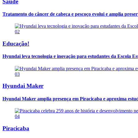
Saúde
Tratamento do câncer de cabeça e pescoço evolui e amplia prese
02
Educação!
Hyundai leva tecnologia e inovação para estudantes da Escola E
03
Hyundai Maker
Hyundai Maker amplia presença em Piracicaba e aproxima estuda
04
Piracicaba