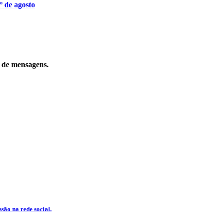
º de agosto
o de mensagens.
são na rede social.