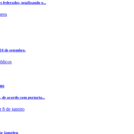
 federados, totalizando o...
24 de setembro.
cos
, de acordo com portaria...
e janeiro