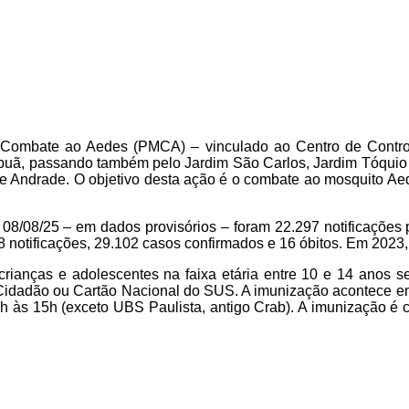
 Combate ao Aedes (PMCA) – vinculado ao Centro de Contro
tapuã, passando também pelo Jardim São Carlos, Jardim Tóquio
e Andrade. O objetivo desta ação é o combate ao mosquito Aed
 08/08/25 – em dados provisórios – foram 22.297 notificações 
otificações, 29.102 casos confirmados e 16 óbitos. Em 2023, f
rianças e adolescentes na faixa etária entre 10 e 14 anos s
ra Cidadão ou Cartão Nacional do SUS. A imunização acontece 
8h às 15h (exceto UBS Paulista, antigo Crab). A imunização é