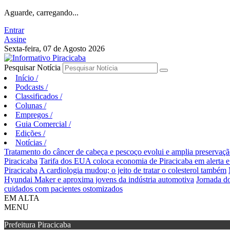
Aguarde, carregando...
Entrar
Assine
Sexta-feira, 07 de Agosto 2026
Pesquisar Notícia
Início
/
Podcasts
/
Classificados
/
Colunas
/
Empregos
/
Guia Comercial
/
Edições
/
Notícias
/
Tratamento do câncer de cabeça e pescoço evolui e amplia preservaçã
Piracicaba
Tarifa dos EUA coloca economia de Piracicaba em alerta 
Piracicaba
A cardiologia mudou; o jeito de tratar o colesterol também
Hyundai Maker e aproxima jovens da indústria automotiva
Jornada do
cuidados com pacientes ostomizados
EM ALTA
MENU
Prefeitura Piracicaba