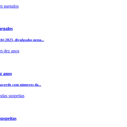
argalos
b) 2025, divulgados nesta...
z anos
 acordo com números da...
uspeitas