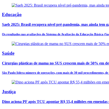
Educação
Saeb 2025: Brasil recupera nível pré-pandemia, mas ainda tem g
Os resultados nas avaliações do Sistema de Avaliação da Educação Básica (Sae
Saúde
Cirurgias plásticas de mama no SUS crescem mais de 50% em de
São Paulo lidera número de operações, com mais de 30 mil procedimentos, de
Justiça
Dino aciona PF após TCU apontar R$ 55,4 milhões em emendas s