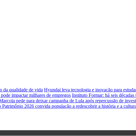
o da qualidade de vida
Hyundai leva tecnologia e inovação para estud
e pode impactar milhares de empregos
Instituto Formar: há seis década
Marcola pede para deixar campanha de Lula após repercussão de inves
 Patrimônio 2026 convida população a redescobrir a história e a cultur