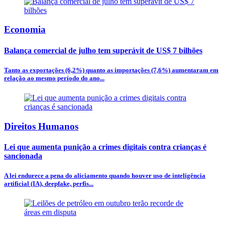
Economia
Balança comercial de julho tem superávit de US$ 7 bilhões
Tanto as exportações (6,2%) quanto as importações (7,6%) aumentaram em
relação ao mesmo período do ano...
Direitos Humanos
Lei que aumenta punição a crimes digitais contra crianças é
sancionada
A lei endurece a pena do aliciamento quando houver uso de inteligência
artificial (IA), deepfake, perfis...