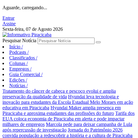
Aguarde, carregando...
Entrar
Assine
Sexta-feira, 07 de Agosto 2026
Pesquisar Notícia
Início
/
Podcasts
/
Classificados
/
Colunas
/
Empregos
/
Guia Comercial
/
Edições
/
Notícias
/
Tratamento do câncer de cabeça e pescoço evolui e amplia
preservação da qualidade de vida
Hyundai leva tecnologia e
inovação para estudantes da Escola Estadual Melo Moraes em ação
educativa em Piracicaba
Hyundai Maker amplia presença em
Piracicaba e aproxima estudantes das profissões do futuro
Tarifa dos
EUA coloca economia de Piracicaba em alerta e pode impactar
milhares de empregos
Marcola pede para deixar campanha de Lula
após repercussão de investigação
Jornada do Patrimônio 2026
convida população a redescobrir a história e a cultura de Piracicaba