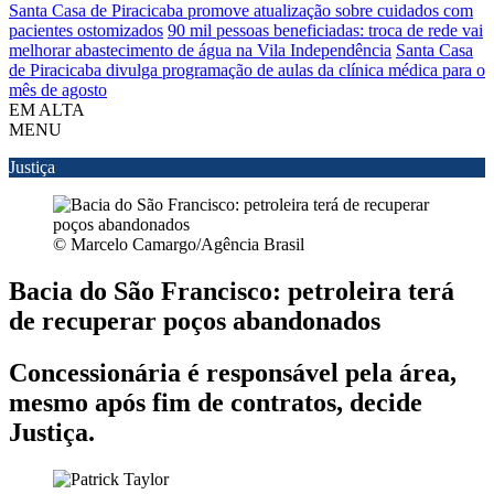
Santa Casa de Piracicaba promove atualização sobre cuidados com
pacientes ostomizados
90 mil pessoas beneficiadas: troca de rede vai
melhorar abastecimento de água na Vila Independência
Santa Casa
de Piracicaba divulga programação de aulas da clínica médica para o
mês de agosto
EM ALTA
MENU
Justiça
© Marcelo Camargo/Agência Brasil
Bacia do São Francisco: petroleira terá
de recuperar poços abandonados
Concessionária é responsável pela área,
mesmo após fim de contratos, decide
Justiça.