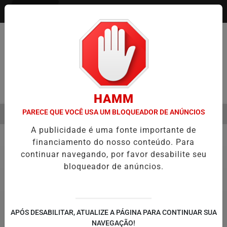
Entrar
Pesquisar Notícia
HAMM
PARECE QUE VOCÊ USA UM BLOQUEADOR DE ANÚNCIOS
MENU
ÃO DE FILME SOBRE MICHAEL JACKSON PODE COMEÇAR A SER PROD
A publicidade é uma fonte importante de
EM ALTA
financiamento do nosso conteúdo. Para
Política
continuar navegando, por favor desabilite seu
bloqueador de anúncios.
APÓS DESABILITAR, ATUALIZE A PÁGINA PARA CONTINUAR SUA
NAVEGAÇÃO!