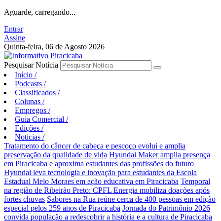
Aguarde, carregando...
Entrar
Assine
Quinta-feira, 06 de Agosto 2026
Pesquisar Notícia
Início
/
Podcasts
/
Classificados
/
Colunas
/
Empregos
/
Guia Comercial
/
Edições
/
Notícias
/
Tratamento do câncer de cabeça e pescoço evolui e amplia
preservação da qualidade de vida
Hyundai Maker amplia presença
em Piracicaba e aproxima estudantes das profissões do futuro
Hyundai leva tecnologia e inovação para estudantes da Escola
Estadual Melo Moraes em ação educativa em Piracicaba
Temporal
na região de Ribeirão Preto: CPFL Energia mobiliza doações após
fortes chuvas
Sabores na Rua reúne cerca de 400 pessoas em edição
especial pelos 259 anos de Piracicaba
Jornada do Patrimônio 2026
convida população a redescobrir a história e a cultura de Piracicaba