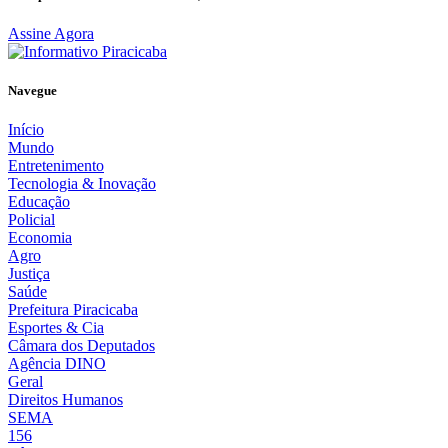
Assine Agora
Navegue
Início
Mundo
Entretenimento
Tecnologia & Inovação
Educação
Policial
Economia
Agro
Justiça
Saúde
Prefeitura Piracicaba
Esportes & Cia
Câmara dos Deputados
Agência DINO
Geral
Direitos Humanos
SEMA
156