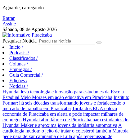
Aguarde, carregando...
Entrar
Assine
Sábado, 08 de Agosto 2026
Pesquisar Notícia
Início
/
Podcasts
/
Classificados
/
Colunas
/
Empregos
/
Guia Comercial
/
Edições
/
Notícias
/
Hyundai leva tecnologia e inovação para estudantes da Escola
Estadual Melo Moraes em ação educativa em Piracicaba
Instituto
Formar: há seis décadas transformando jovens e fortalecendo o
mercado de trabalho em Piracicaba
Tarifa dos EUA coloca
economia de Piracicaba em alerta e pode impactar milhares de
empregos
Hyundai abre fábrica de Piracicaba para estudantes do
Hyundai Maker e aproxima jovens da indústria automotiva
A
cardiologia mudou; o jeito de tratar o colesterol também
Marcola
pede para deixar campanha de Lula após repercussão de