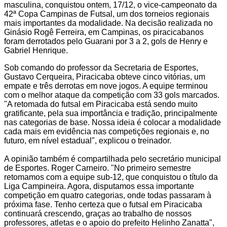
masculina, conquistou ontem, 17/12, o vice-campeonato da
42ª Copa Campinas de Futsal, um dos torneios regionais
mais importantes da modalidade. Na decisão realizada no
Ginásio Rogê Ferreira, em Campinas, os piracicabanos
foram derrotados pelo Guarani por 3 a 2, gols de Henry e
Gabriel Henrique.
Sob comando do professor da Secretaria de Esportes,
Gustavo Cerqueira, Piracicaba obteve cinco vitórias, um
empate e três derrotas em nove jogos. A equipe terminou
com o melhor ataque da competição com 33 gols marcados.
"A retomada do futsal em Piracicaba está sendo muito
gratificante, pela sua importância e tradição, principalmente
nas categorias de base. Nossa ideia é colocar a modalidade
cada mais em evidência nas competições regionais e, no
futuro, em nível estadual", explicou o treinador.
A opinião também é compartilhada pelo secretário municipal
de Esportes. Roger Carneiro. "No primeiro semestre
retomamos com a equipe sub-12, que conquistou o título da
Liga Campineira. Agora, disputamos essa importante
competição em quatro categorias, onde todas passaram à
próxima fase. Tenho certeza que o futsal em Piracicaba
continuará crescendo, graças ao trabalho de nossos
professores, atletas e o apoio do prefeito Helinho Zanatta",