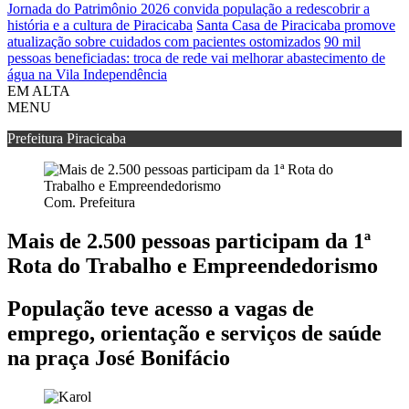
Jornada do Patrimônio 2026 convida população a redescobrir a
história e a cultura de Piracicaba
Santa Casa de Piracicaba promove
atualização sobre cuidados com pacientes ostomizados
90 mil
pessoas beneficiadas: troca de rede vai melhorar abastecimento de
água na Vila Independência
EM ALTA
MENU
Prefeitura Piracicaba
Com. Prefeitura
Mais de 2.500 pessoas participam da 1ª
Rota do Trabalho e Empreendedorismo
População teve acesso a vagas de
emprego, orientação e serviços de saúde
na praça José Bonifácio