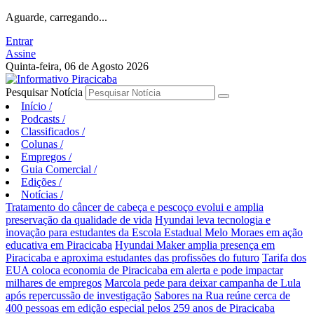
Aguarde, carregando...
Entrar
Assine
Quinta-feira, 06 de Agosto 2026
Pesquisar Notícia
Início
/
Podcasts
/
Classificados
/
Colunas
/
Empregos
/
Guia Comercial
/
Edições
/
Notícias
/
Tratamento do câncer de cabeça e pescoço evolui e amplia
preservação da qualidade de vida
Hyundai leva tecnologia e
inovação para estudantes da Escola Estadual Melo Moraes em ação
educativa em Piracicaba
Hyundai Maker amplia presença em
Piracicaba e aproxima estudantes das profissões do futuro
Tarifa dos
EUA coloca economia de Piracicaba em alerta e pode impactar
milhares de empregos
Marcola pede para deixar campanha de Lula
após repercussão de investigação
Sabores na Rua reúne cerca de
400 pessoas em edição especial pelos 259 anos de Piracicaba