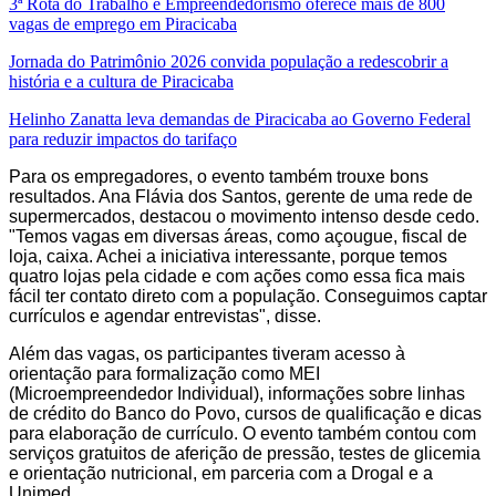
3ª Rota do Trabalho e Empreendedorismo oferece mais de 800
vagas de emprego em Piracicaba
Jornada do Patrimônio 2026 convida população a redescobrir a
história e a cultura de Piracicaba
Helinho Zanatta leva demandas de Piracicaba ao Governo Federal
para reduzir impactos do tarifaço
Para os empregadores, o evento também trouxe bons
resultados. Ana Flávia dos Santos, gerente de uma rede de
supermercados, destacou o movimento intenso desde cedo.
"Temos vagas em diversas áreas, como açougue, fiscal de
loja, caixa. Achei a iniciativa interessante, porque temos
quatro lojas pela cidade e com ações como essa fica mais
fácil ter contato direto com a população. Conseguimos captar
currículos e agendar entrevistas", disse.
Além das vagas, os participantes tiveram acesso à
orientação para formalização como MEI
(Microempreendedor Individual), informações sobre linhas
de crédito do Banco do Povo, cursos de qualificação e dicas
para elaboração de currículo. O evento também contou com
serviços gratuitos de aferição de pressão, testes de glicemia
e orientação nutricional, em parceria com a Drogal e a
Unimed.