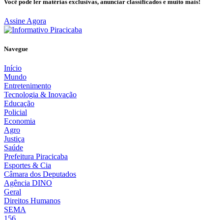
Você pode ler matérias exclusivas, anunciar classificados e muito mais!
Assine Agora
Navegue
Início
Mundo
Entretenimento
Tecnologia & Inovação
Educação
Policial
Economia
Agro
Justiça
Saúde
Prefeitura Piracicaba
Esportes & Cia
Câmara dos Deputados
Agência DINO
Geral
Direitos Humanos
SEMA
156