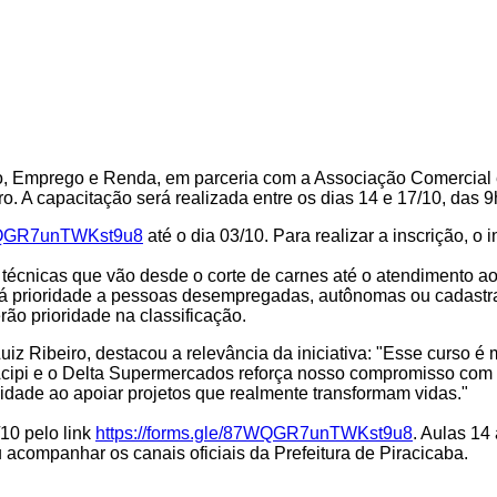
ho, Emprego e Renda, em parceria com a Associação Comercial e
o. A capacitação será realizada entre os dias 14 e 17/10, das 9
7WQGR7unTWKst9u8
até o dia 03/10. Para realizar a inscrição, o
écnicas que vão desde o corte de carnes até o atendimento ao c
ará prioridade a pessoas desempregadas, autônomas ou cadast
ão prioridade na classificação.
iz Ribeiro, destacou a relevância da iniciativa: "Esse curso 
 Acipi e o Delta Supermercados reforça nosso compromisso com 
lidade
ao
apoiar projetos que realmente transformam vidas."
10 pelo link
https://forms.gle/87WQGR7unTWKst9u8
. Aulas 14
 acompanhar os canais oficiais da Prefeitura de Piracicaba.