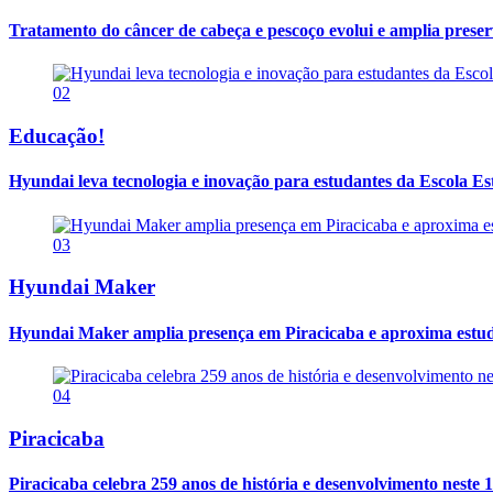
Tratamento do câncer de cabeça e pescoço evolui e amplia prese
02
Educação!
Hyundai leva tecnologia e inovação para estudantes da Escola E
03
Hyundai Maker
Hyundai Maker amplia presença em Piracicaba e aproxima estuda
04
Piracicaba
Piracicaba celebra 259 anos de história e desenvolvimento neste 1