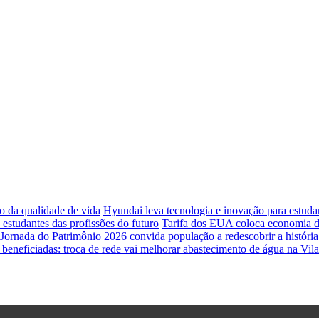
o da qualidade de vida
Hyundai leva tecnologia e inovação para estud
studantes das profissões do futuro
Tarifa dos EUA coloca economia de
Jornada do Patrimônio 2026 convida população a redescobrir a história 
 beneficiadas: troca de rede vai melhorar abastecimento de água na Vil