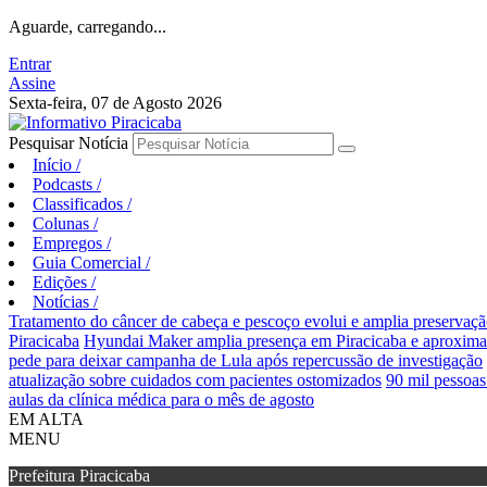
Aguarde, carregando...
Entrar
Assine
Sexta-feira, 07 de Agosto 2026
Pesquisar Notícia
Início
/
Podcasts
/
Classificados
/
Colunas
/
Empregos
/
Guia Comercial
/
Edições
/
Notícias
/
Tratamento do câncer de cabeça e pescoço evolui e amplia preservaçã
Piracicaba
Hyundai Maker amplia presença em Piracicaba e aproxima e
pede para deixar campanha de Lula após repercussão de investigação
atualização sobre cuidados com pacientes ostomizados
90 mil pessoas
aulas da clínica médica para o mês de agosto
EM ALTA
MENU
Prefeitura Piracicaba