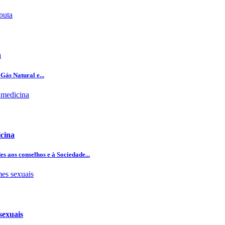
a
Gás Natural e...
icina
 aos conselhos e à Sociedade...
sexuais