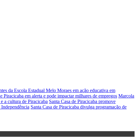
antes da Escola Estadual Melo Moraes em ação educativa em
 Piracicaba em alerta e pode impactar milhares de empregos
Marcola
e a cultura de Piracicaba
Santa Casa de Piracicaba promove
a Independência
Santa Casa de Piracicaba divulga programação de