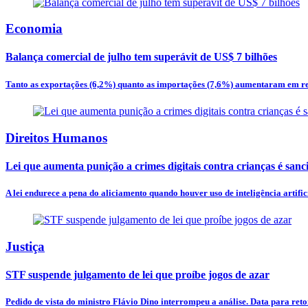
Economia
Balança comercial de julho tem superávit de US$ 7 bilhões
Tanto as exportações (6,2%) quanto as importações (7,6%) aumentaram em re
Direitos Humanos
Lei que aumenta punição a crimes digitais contra crianças é san
A lei endurece a pena do aliciamento quando houver uso de inteligência artificia
Justiça
STF suspende julgamento de lei que proíbe jogos de azar
Pedido de vista do ministro Flávio Dino interrompeu a análise. Data para ret