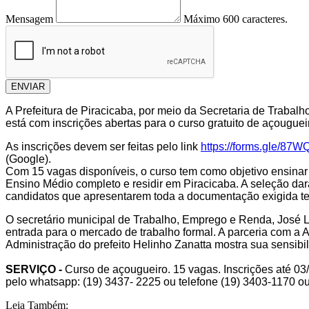
Mensagem
Máximo 600 caracteres.
ENVIAR
A Prefeitura de Piracicaba, por meio da Secretaria de Trabal
está com inscrições abertas para o curso gratuito de açougueir
As inscrições devem ser feitas pelo link
https://forms.gle/8
(Google).
Com 15 vagas disponíveis, o curso tem como objetivo ensinar t
Ensino Médio completo e residir em Piracicaba. A seleção d
candidatos que apresentarem toda a documentação exigida ter
O secretário municipal de Trabalho, Emprego e Renda, José Lu
entrada para o mercado de trabalho formal. A parceria com a
Administração do
prefeito Helinho Zanatta
mostra sua
sensibi
SERVIÇO -
Curso de açougueiro. 15 vagas. Inscrições até 03/
pelo whatsapp: (19) 3437- 2225 ou telefone (19) 3403-1170 ou
Leia Também: