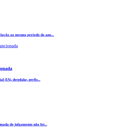
lação ao mesmo período do ano...
cionada
l (IA), deepfake, perfis...
omada do julgamento não foi...