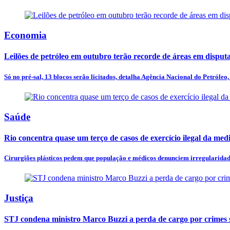
Economia
Leilões de petróleo em outubro terão recorde de áreas em disput
Só no pré-sal, 13 blocos serão licitados, detalha Agência Nacional do Petróleo, 
Saúde
Rio concentra quase um terço de casos de exercício ilegal da med
Cirurgiões plásticos pedem que população e médicos denunciem irregularidades
Justiça
STJ condena ministro Marco Buzzi a perda de cargo por crimes 