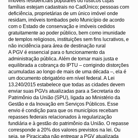
imóveis residenciais populares ou rústicos cujas
famílias estejam cadastrais no CadÚnico; pessoas com
deficiência, proprietárias de um único imóvel onde
residam, imóveis tombados pelo Município de acordo
com o Estado de conservação e imóveis cedidos
gratuitamente ao poder público, bem como imunidade
de templos religiosos, instituições sem fins lucrativos, e
não incidência para área de destinação rural
A PGV é essencial para o funcionamento da
administração pública. Além de tornar mais justa e
equilibrada a cobrança do IPTU – corrigindo distorções
acumuladas ao longo de mais de uma década –, ela é
um documento obrigatório em nível federal. A Lei
13.240/2015 estabelece que todas as cidades devem
enviar suas PGVs atualizadas para a Secretaria do
Patrimônio da União (SPU), ligada ao Ministério da
Gestão e da Inovação em Serviços Públicos. Esse
envio é condição para que os municípios recebam
repasses federais relacionados à regularização
fundiária e à gestão do patrimônio da União. O repasse
corresponde a 20% dos valores previstos na lei. Ou
seja, se Piracicaba não entregar a PGV atualizada