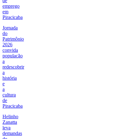
de
emprego
em
Piracicaba
Jornada
do
Patrimônio
2026
convida
população
a
redescobrir
a
história
e
a
cultura
de
Piracicaba
Helinho
Zanatta
leva
demandas
de