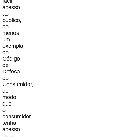
fácil
acesso
ao
público,
ao
menos
um
exemplar
do
Código
de
Defesa
do
Consumidor,
de
modo
que
o
consumidor
tenha
acesso
para