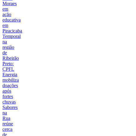
Moraes
em
ação
educativa
em
Piracicaba
Temporal
na
região
de
Ribeirão
Preto:
CPFL
Energia
mobiliza
doações
após
fortes
chuvas
Sabores
na
Rua
reúne
cerca
de