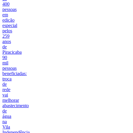
400
pessoas
em
edição
especial
pelos
259
anos
de
Piracicaba
90
mil
pessoas
beneficiadas:
troca
de
rede
vai
melhorar
abastecimento
de
água
na
Vila
Independência