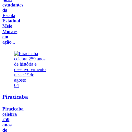
estudantes
da
Escola
Estadual
Melo
Moraes
em
ação...
04
Piracicaba
Piracicaba
celebra
259
anos
de