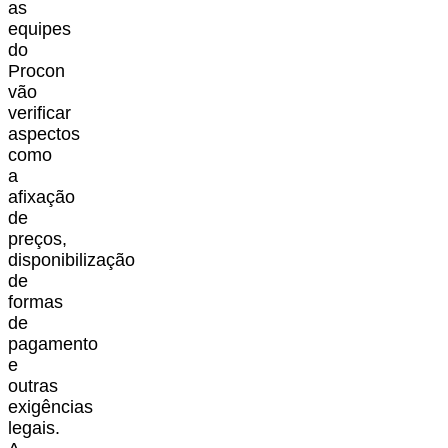
as
equipes
do
Procon
vão
verificar
aspectos
como
a
afixação
de
preços,
disponibilização
de
formas
de
pagamento
e
outras
exigências
legais.