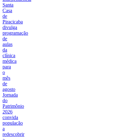
Santa
Casa
de
Piracicaba
divulga
programação
de
aulas
da
clínica
médica
para
o
mês
de
agosto
Jornada
do
Patrimônio
2026
convida
população
a
redescobrir
a