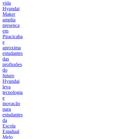
vida
Hyundai
Maker
amplia
presença
em
Piracicaba
e
aproxima
estudantes
das
profissões
do
futuro
Hyundai
leva
tecnologia
e
inovação
para
estudantes
da
Escola
Estadual
Melo