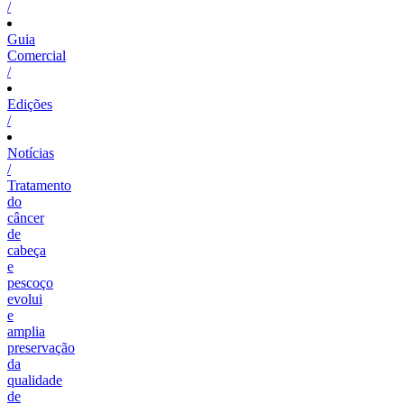
/
Guia
Comercial
/
Edições
/
Notícias
/
Tratamento
do
câncer
de
cabeça
e
pescoço
evolui
e
amplia
preservação
da
qualidade
de