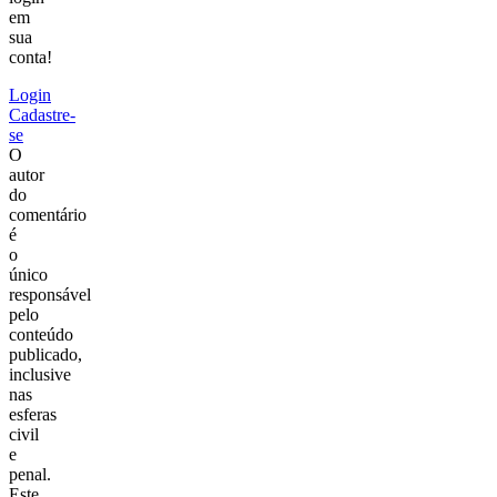
em
sua
conta!
Login
Cadastre-
se
O
autor
do
comentário
é
o
único
responsável
pelo
conteúdo
publicado,
inclusive
nas
esferas
civil
e
penal.
Este