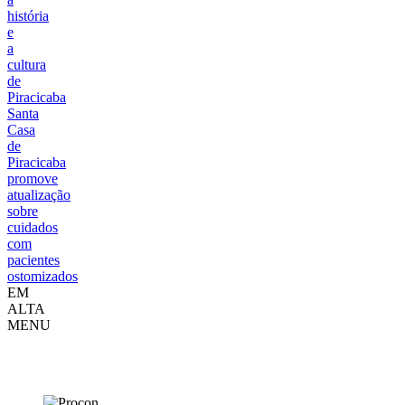
história
e
a
cultura
de
Piracicaba
Santa
Casa
de
Piracicaba
promove
atualização
sobre
cuidados
com
pacientes
ostomizados
EM
ALTA
MENU
Prefeitura
Piracicaba