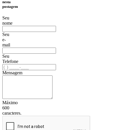
nesta
postagem
Seu
nome
Seu
e-
mail
Seu
Telefone
Mensagem
Máximo
600
caracteres.