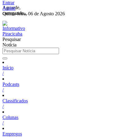
Entrar
Aguarde,
Assine
carregando...
Quinta-feira, 06 de Agosto 2026
Pesquisar
Notícia
Início
/
Podcasts
/
Classificados
/
Colunas
/
Empregos