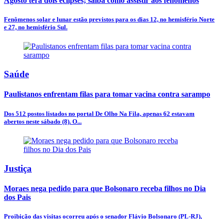
Agosto terá dois eclipses; saiba como assistir aos fenômenos
Fenômenos solar e lunar estão previstos para os dias 12, no hemisfério Norte
e 27, no hemisfério Sul.
Saúde
Paulistanos enfrentam filas para tomar vacina contra sarampo
Dos 512 postos listados no portal De Olho Na Fila, apenas 62 estavam
abertos neste sábado (8). O...
Justiça
Moraes nega pedido para que Bolsonaro receba filhos no Dia
dos Pais
Proibição das visitas ocorreu após o senador Flávio Bolsonaro (PL-RJ),