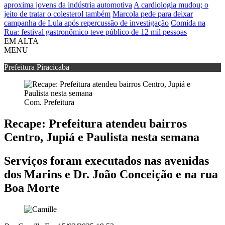
aproxima jovens da indústria automotiva
A cardiologia mudou; o
jeito de tratar o colesterol também
Marcola pede para deixar
campanha de Lula após repercussão de investigação
Comida na
Rua: festival gastronômico teve público de 12 mil pessoas
EM ALTA
MENU
Prefeitura Piracicaba
Com. Prefeitura
Recape: Prefeitura atendeu bairros
Centro, Jupiá e Paulista nesta semana
Serviços foram executados nas avenidas
dos Marins e Dr. João Conceição e na rua
Boa Morte