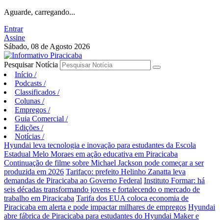
Aguarde, carregando...
Entrar
Assine
Sábado, 08 de Agosto 2026
Pesquisar Notícia
Início
/
Podcasts
/
Classificados
/
Colunas
/
Empregos
/
Guia Comercial
/
Edições
/
Notícias
/
Hyundai leva tecnologia e inovação para estudantes da Escola
Estadual Melo Moraes em ação educativa em Piracicaba
Continuação de filme sobre Michael Jackson pode começar a ser
produzida em 2026
Tarifaço: prefeito Helinho Zanatta leva
demandas de Piracicaba ao Governo Federal
Instituto Formar: há
seis décadas transformando jovens e fortalecendo o mercado de
trabalho em Piracicaba
Tarifa dos EUA coloca economia de
Piracicaba em alerta e pode impactar milhares de empregos
Hyundai
abre fábrica de Piracicaba para estudantes do Hyundai Maker e