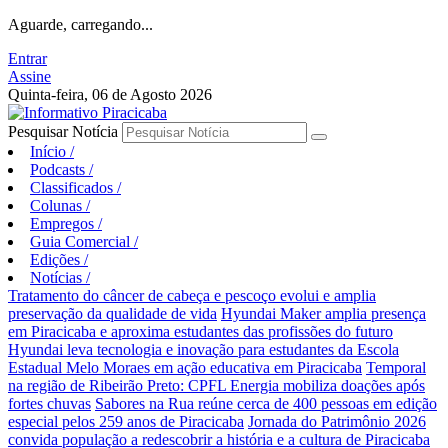
Aguarde, carregando...
Entrar
Assine
Quinta-feira, 06 de Agosto 2026
Pesquisar Notícia
Início
/
Podcasts
/
Classificados
/
Colunas
/
Empregos
/
Guia Comercial
/
Edições
/
Notícias
/
Tratamento do câncer de cabeça e pescoço evolui e amplia
preservação da qualidade de vida
Hyundai Maker amplia presença
em Piracicaba e aproxima estudantes das profissões do futuro
Hyundai leva tecnologia e inovação para estudantes da Escola
Estadual Melo Moraes em ação educativa em Piracicaba
Temporal
na região de Ribeirão Preto: CPFL Energia mobiliza doações após
fortes chuvas
Sabores na Rua reúne cerca de 400 pessoas em edição
especial pelos 259 anos de Piracicaba
Jornada do Patrimônio 2026
convida população a redescobrir a história e a cultura de Piracicaba