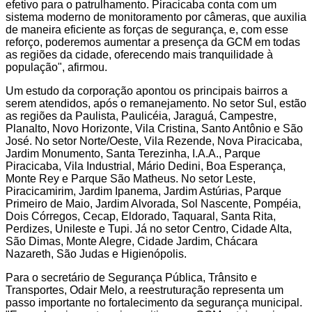
efetivo para o patrulhamento. Piracicaba conta com um
sistema moderno de monitoramento por câmeras, que auxilia
de maneira eficiente as forças de segurança, e, com esse
reforço, poderemos aumentar a presença da GCM em todas
as regiões da cidade, oferecendo mais tranquilidade à
população", afirmou.
Um estudo da corporação apontou os principais bairros a
serem atendidos, após o remanejamento. No setor Sul, estão
as regiões da Paulista, Paulicéia, Jaraguá, Campestre,
Planalto, Novo Horizonte, Vila Cristina, Santo Antônio e São
José. No setor Norte/Oeste, Vila Rezende, Nova Piracicaba,
Jardim Monumento, Santa Terezinha, I.A.A., Parque
Piracicaba, Vila Industrial, Mário Dedini, Boa Esperança,
Monte Rey e Parque São Matheus. No setor Leste,
Piracicamirim, Jardim Ipanema, Jardim Astúrias, Parque
Primeiro de Maio, Jardim Alvorada, Sol Nascente, Pompéia,
Dois Córregos, Cecap, Eldorado, Taquaral, Santa Rita,
Perdizes, Unileste e Tupi. Já no setor Centro, Cidade Alta,
São Dimas, Monte Alegre, Cidade Jardim, Chácara
Nazareth, São Judas e Higienópolis.
Para o secretário de Segurança Pública, Trânsito e
Transportes, Odair Melo, a reestruturação representa um
passo importante no fortalecimento da segurança municipal.