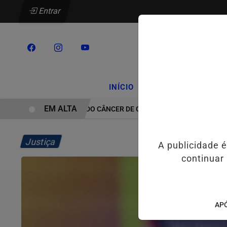
Entrar
/
/
INÍCIO
PODCASTS
CLA
EM ALTA
TRATAMENTO DO CÂNCER DE CABEÇA E PESCOÇO EVOLUI E
Justiça
A publicidade 
continuar
APÓ