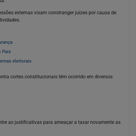
sa.
ressões externas visam constranger juízes por causa de
tividades.
urança
s Pais
emas eleitorais
tra cortes constitucionais têm ocorrido em diversos
tre as justificativas para ameaçar a taxar novamente as