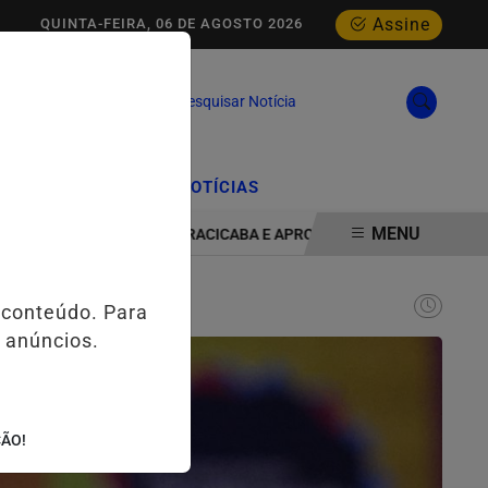
Assine
QUINTA-FEIRA, 06 DE AGOSTO 2026
Pesquisar Notícia
/
/
CIAL
EDIÇÕES
NOTÍCIAS
MENU
AMPLIA PRESENÇA EM PIRACICABA E APROXIMA ESTUDANTES DAS 
 conteúdo. Para
 anúncios.
ÇÃO!