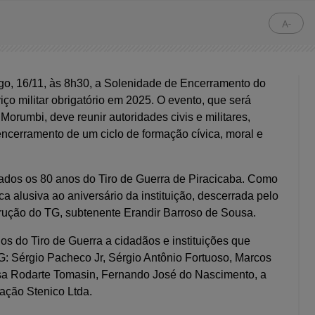
A-
ngo, 16/11, às 8h30, a Solenidade de Encerramento do
iço militar obrigatório em 2025. O evento, que será
orumbi, deve reunir autoridades civis e militares,
encerramento de um ciclo de formação cívica, moral e
ado
s
os 80 anos do Tiro de Guerra de Piracicaba. Como
alusiva ao aniversário da instituição, descerrada pelo
strução do TG,
s
ubtenente Erandir Barroso de Sousa.
s do Tiro de Guerra a cidadãos e instituições que
: Sérgio Pacheco Jr, Sérgio Antônio Fortuoso, Marcos
isa Rodarte Tomasin, Fernando José do Nascimento, a
ação Stenico Ltda.