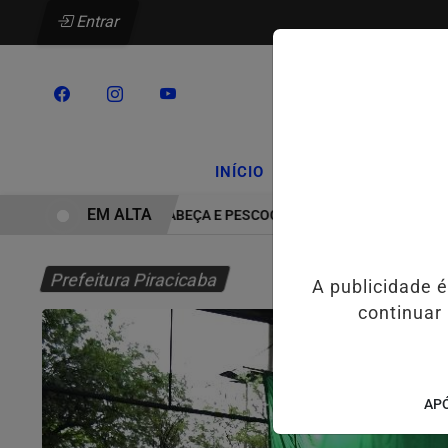
Entrar
/
/
INÍCIO
PODCASTS
CLA
EM ALTA
O DO CÂNCER DE CABEÇA E PESCOÇO EVOLUI E AMPLIA PRESERVAÇ
Prefeitura Piracicaba
A publicidade 
continuar
APÓ