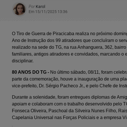
Por
Karol
Em 15/11/2025 13:36
O Tiro de Guerra de Piracicaba realiza no próximo domi
Ano de Instrução dos 99 atiradores que concluíram o serv
realizado na sede do TG, na rua Anhanguera, 362, bairro M
familiares, antigos atiradores e convidados, marcando o 
disciplinar.
80 ANOS DO TG -
No último sábado, 08/11, fo
ram
celebr
parte da comemoração, houve a inauguração de uma placa 
vice-prefeito, Dr. Sérgio Pacheco Jr., e pelo Chefe de In
Durante a solenidade, foram entregues diplomas de Amigo
apoiam e colaboram com o trabalho desenvolvido pelo TG
Fonseca Oliveira, Paschoal da Silveira Nunes Filho, Ra
Capelania Universal nas Forças Policiais e a empresa Vi