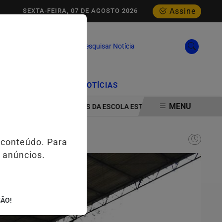
Assine
SEXTA-FEIRA, 07 DE AGOSTO 2026
Pesquisar Notícia
/
/
CIAL
EDIÇÕES
NOTÍCIAS
MENU
ÇÃO PARA ESTUDANTES DA ESCOLA ESTADUAL MELO MORAES EM AÇÃ
 conteúdo. Para
 anúncios.
ÇÃO!