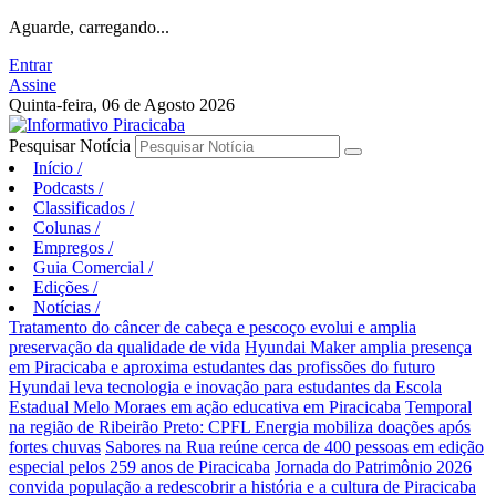
Aguarde, carregando...
Entrar
Assine
Quinta-feira, 06 de Agosto 2026
Pesquisar Notícia
Início
/
Podcasts
/
Classificados
/
Colunas
/
Empregos
/
Guia Comercial
/
Edições
/
Notícias
/
Tratamento do câncer de cabeça e pescoço evolui e amplia
preservação da qualidade de vida
Hyundai Maker amplia presença
em Piracicaba e aproxima estudantes das profissões do futuro
Hyundai leva tecnologia e inovação para estudantes da Escola
Estadual Melo Moraes em ação educativa em Piracicaba
Temporal
na região de Ribeirão Preto: CPFL Energia mobiliza doações após
fortes chuvas
Sabores na Rua reúne cerca de 400 pessoas em edição
especial pelos 259 anos de Piracicaba
Jornada do Patrimônio 2026
convida população a redescobrir a história e a cultura de Piracicaba