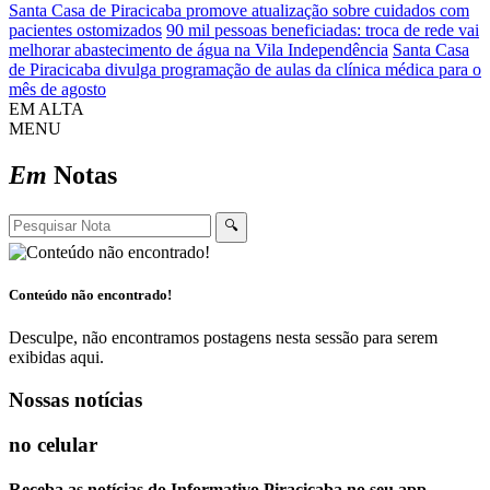
Santa Casa de Piracicaba promove atualização sobre cuidados com
pacientes ostomizados
90 mil pessoas beneficiadas: troca de rede vai
melhorar abastecimento de água na Vila Independência
Santa Casa
de Piracicaba divulga programação de aulas da clínica médica para o
mês de agosto
EM ALTA
MENU
Em
Notas
🔍
Conteúdo não encontrado!
Desculpe, não encontramos postagens nesta sessão para serem
exibidas aqui.
Nossas notícias
no celular
Receba as notícias do Informativo Piracicaba no seu app