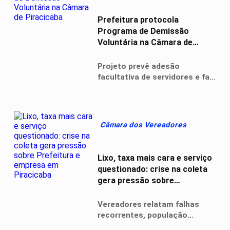
Prefeitura protocola
Programa de Demissão
Voluntária na Câmara de
Piracicaba
Projeto prevê adesão
facultativa de servidores e faz
parte de medidas voltadas ao
equilíbrio das contas públicas
do município
Câmara dos Vereadores
Lixo, taxa mais cara e serviço
questionado: crise na coleta
gera pressão sobre
Prefeitura e empresa em
Piracicaba
Vereadores relatam falhas
recorrentes, população
reclama da qualidade dos