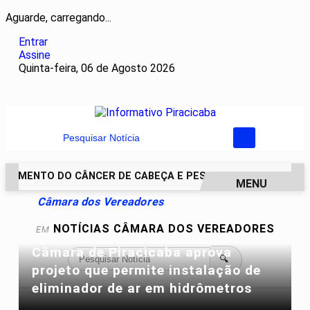
Aguarde, carregando...
Entrar
Assine
Quinta-feira, 06 de Agosto 2026
Pesquisar Notícia
ATAMENTO DO CÂNCER DE CABEÇA E PESCOÇO EVOLUI E AMPL
MENU
Câmara dos Vereadores
EM ALTA
NOTÍCIAS
CÂMARA DOS VEREADORES
EM
Câmara de Piracicaba aprova
🔍
projeto que permite instalação de
eliminador de ar em hidrômetros