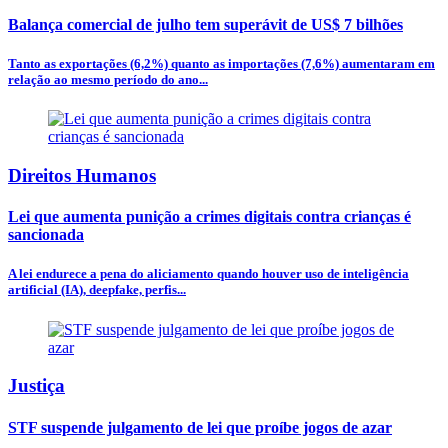
Balança comercial de julho tem superávit de US$ 7 bilhões
Tanto as exportações (6,2%) quanto as importações (7,6%) aumentaram em
relação ao mesmo período do ano...
Direitos Humanos
Lei que aumenta punição a crimes digitais contra crianças é
sancionada
A lei endurece a pena do aliciamento quando houver uso de inteligência
artificial (IA), deepfake, perfis...
Justiça
STF suspende julgamento de lei que proíbe jogos de azar