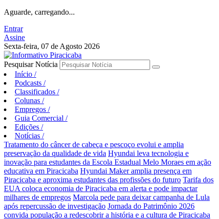
Aguarde, carregando...
Entrar
Assine
Sexta-feira, 07 de Agosto 2026
Pesquisar Notícia
Início
/
Podcasts
/
Classificados
/
Colunas
/
Empregos
/
Guia Comercial
/
Edições
/
Notícias
/
Tratamento do câncer de cabeça e pescoço evolui e amplia
preservação da qualidade de vida
Hyundai leva tecnologia e
inovação para estudantes da Escola Estadual Melo Moraes em ação
educativa em Piracicaba
Hyundai Maker amplia presença em
Piracicaba e aproxima estudantes das profissões do futuro
Tarifa dos
EUA coloca economia de Piracicaba em alerta e pode impactar
milhares de empregos
Marcola pede para deixar campanha de Lula
após repercussão de investigação
Jornada do Patrimônio 2026
convida população a redescobrir a história e a cultura de Piracicaba