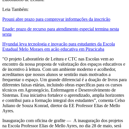
Leia Também:
Prouni abre prazo para comprovar informações da inscrição
Enade: prazo de recurso para atendimento especial termina nesta
sexta
Hyundai leva tecnologia e inovação para estudantes da Escola
Estadual Melo Moraes em ação educativa em Piracicaba
"O projeto Laboratório de Leitura e CTC nas Escolas vem ao
encontro da nossa proposta de valorização dos espaços educativos e
de incentivo à leitura. Com um ambiente moderno e acolhedor,
acreditamos que nossos alunos se sentirão mais motivados a
frequentar o espaço. Um grande diferencial é a doação de livros para
diferentes faixas etárias, incluindo obras específicas para os cursos
técnicos em Agronegócio, Enfermagem e Desenvolvimento de
Sistemas. Essa iniciativa fortalece o aprendizado, amplia horizontes
e contribui para a formação integral dos estudantes”, comenta Celso
Juliano de Souza Konrad, diretor da EE Professor Elias de Mello
Ayres.
Inauguração com oficina de grafite — A inauguração dos projetos
na Escola Professor Elias de Mello Ayres, no dia 28 de maio, será