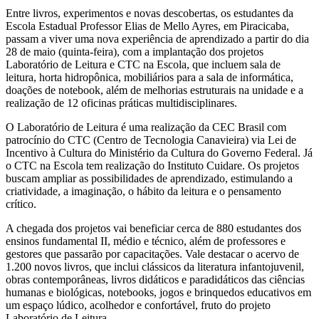
Entre livros, experimentos e novas descobertas, os estudantes da
Escola Estadual Professor Elias de Mello Ayres, em Piracicaba,
passam a viver uma nova experiência de aprendizado a partir do dia
28 de maio (quinta-feira), com a implantação dos projetos
Laboratório de Leitura e CTC na Escola, que incluem sala de
leitura, horta hidropônica, mobiliários para a sala de informática,
doações de notebook, além de melhorias estruturais na unidade e a
realização de 12 oficinas práticas multidisciplinares.
O Laboratório de Leitura é uma realização da CEC Brasil com
patrocínio do CTC (Centro de Tecnologia Canavieira) via Lei de
Incentivo à Cultura do Ministério da Cultura do Governo Federal. Já
o CTC na Escola tem realização do Instituto Cuidare. Os projetos
buscam ampliar as possibilidades de aprendizado, estimulando a
criatividade, a imaginação, o hábito da leitura e o pensamento
crítico.
A chegada dos projetos vai beneficiar cerca de 880 estudantes dos
ensinos fundamental II, médio e técnico, além de professores e
gestores que passarão por capacitações. Vale destacar o acervo de
1.200 novos livros, que inclui clássicos da literatura infantojuvenil,
obras contemporâneas, livros didáticos e paradidáticos das ciências
humanas e biológicas, notebooks, jogos e brinquedos educativos em
um espaço lúdico, acolhedor e confortável, fruto do projeto
Laboratório de Leitura.