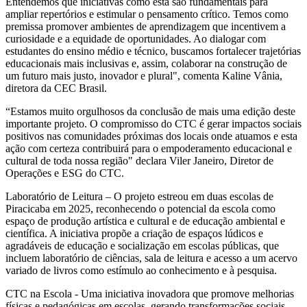
Entendemos que iniciativas como esta são fundamentais para
ampliar repertórios e estimular o pensamento crítico. Temos como
premissa promover ambientes de aprendizagem que incentivem a
curiosidade e a equidade de oportunidades. Ao dialogar com
estudantes do ensino médio e técnico, buscamos fortalecer trajetórias
educacionais mais inclusivas e, assim, colaborar na construção de
um futuro mais justo, inovador e plural", comenta Kaline Vânia,
diretora da CEC Brasil.
“Estamos muito orgulhosos da conclusão de mais uma edição deste
importante projeto. O compromisso do CTC é gerar impactos sociais
positivos nas comunidades próximas dos locais onde atuamos e esta
ação com certeza contribuirá para o empoderamento educacional e
cultural de toda nossa região" declara Viler Janeiro, Diretor de
Operações e ESG do CTC.
Laboratório de Leitura – O projeto estreou em duas escolas de
Piracicaba em 2025, reconhecendo o potencial da escola como
espaço de produção artística e cultural e de educação ambiental e
científica. A iniciativa propõe a criação de espaços lúdicos e
agradáveis de educação e socialização em escolas públicas, que
incluem laboratório de ciências, sala de leitura e acesso a um acervo
variado de livros como estímulo ao conhecimento e à pesquisa.
CTC na Escola - Uma iniciativa inovadora que promove melhorias
físicas e pedagógicas em escolas, gerando transformações sociais,