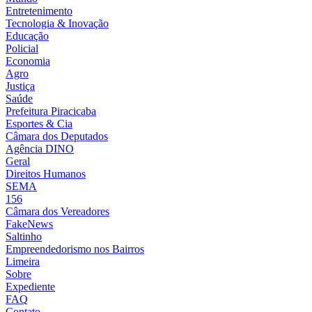
Entretenimento
Tecnologia & Inovação
Educação
Policial
Economia
Agro
Justiça
Saúde
Prefeitura Piracicaba
Esportes & Cia
Câmara dos Deputados
Agência DINO
Geral
Direitos Humanos
SEMA
156
Câmara dos Vereadores
FakeNews
Saltinho
Empreendedorismo nos Bairros
Limeira
Sobre
Expediente
FAQ
Contato