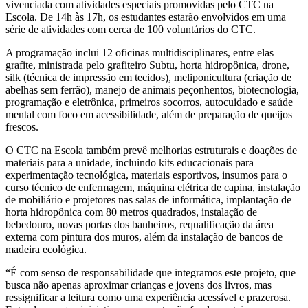
vivenciada com atividades especiais promovidas pelo CTC na
Escola. De 14h às 17h, os estudantes estarão envolvidos em uma
série de atividades com cerca de 100 voluntários do CTC.
A programação inclui 12 oficinas multidisciplinares, entre elas
grafite, ministrada pelo grafiteiro Subtu, horta hidropônica, drone,
silk (técnica de impressão em tecidos), meliponicultura (criação de
abelhas sem ferrão), manejo de animais peçonhentos, biotecnologia,
programação e eletrônica, primeiros socorros, autocuidado e saúde
mental com foco em acessibilidade, além de preparação de queijos
frescos.
O CTC na Escola também prevê melhorias estruturais e doações de
materiais para a unidade, incluindo kits educacionais para
experimentação tecnológica, materiais esportivos, insumos para o
curso técnico de enfermagem, máquina elétrica de capina, instalação
de mobiliário e projetores nas salas de informática, implantação de
horta hidropônica com 80 metros quadrados, instalação de
bebedouro, novas portas dos banheiros, requalificação da área
externa com pintura dos muros, além da instalação de bancos de
madeira ecológica.
“É com senso de responsabilidade que integramos este projeto, que
busca não apenas aproximar crianças e jovens dos livros, mas
ressignificar a leitura como uma experiência acessível e prazerosa.