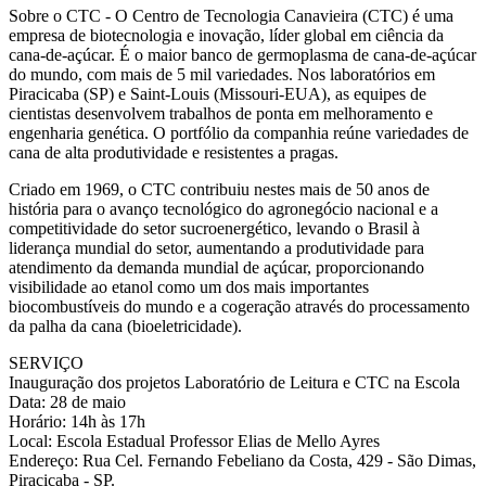
Sobre o CTC - O Centro de Tecnologia Canavieira (CTC) é uma
empresa de biotecnologia e inovação, líder global em ciência da
cana-de-açúcar. É o maior banco de germoplasma de cana-de-açúcar
do mundo, com mais de 5 mil variedades. Nos laboratórios em
Piracicaba (SP) e Saint-Louis (Missouri-EUA), as equipes de
cientistas desenvolvem trabalhos de ponta em melhoramento e
engenharia genética. O portfólio da companhia reúne variedades de
cana de alta produtividade e resistentes a pragas.
Criado em 1969, o CTC contribuiu nestes mais de 50 anos de
história para o avanço tecnológico do agronegócio nacional e a
competitividade do setor sucroenergético, levando o Brasil à
liderança mundial do setor, aumentando a produtividade para
atendimento da demanda mundial de açúcar, proporcionando
visibilidade ao etanol como um dos mais importantes
biocombustíveis do mundo e a cogeração através do processamento
da palha da cana (bioeletricidade).
SERVIÇO
Inauguração dos projetos Laboratório de Leitura e CTC na Escola
Data: 28 de maio
Horário: 14h às 17h
Local: Escola Estadual Professor Elias de Mello Ayres
Endereço: Rua Cel. Fernando Febeliano da Costa, 429 - São Dimas,
Piracicaba - SP.