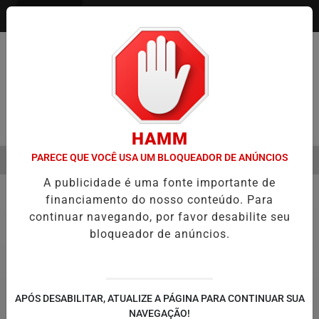
Entrar
Pesquisar Notícia
HAMM
PARECE QUE VOCÊ USA UM BLOQUEADOR DE ANÚNCIOS
MENU
EVA TECNOLOGIA E INOVAÇÃO PARA ESTUDANTES DA ESCOLA ESTAD
A publicidade é uma fonte importante de
EM ALTA
financiamento do nosso conteúdo. Para
Prefeitura Piracicaba
continuar navegando, por favor desabilite seu
bloqueador de anúncios.
APÓS DESABILITAR, ATUALIZE A PÁGINA PARA CONTINUAR SUA
NAVEGAÇÃO!