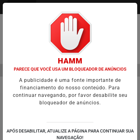
Entrar
Pesquisar Notícia
HAMM
PARECE QUE VOCÊ USA UM BLOQUEADOR DE ANÚNCIOS
MENU
EVA TECNOLOGIA E INOVAÇÃO PARA ESTUDANTES DA ESCOLA ESTAD
A publicidade é uma fonte importante de
EM ALTA
financiamento do nosso conteúdo. Para
Prefeitura Piracicaba
continuar navegando, por favor desabilite seu
bloqueador de anúncios.
APÓS DESABILITAR, ATUALIZE A PÁGINA PARA CONTINUAR SUA
NAVEGAÇÃO!