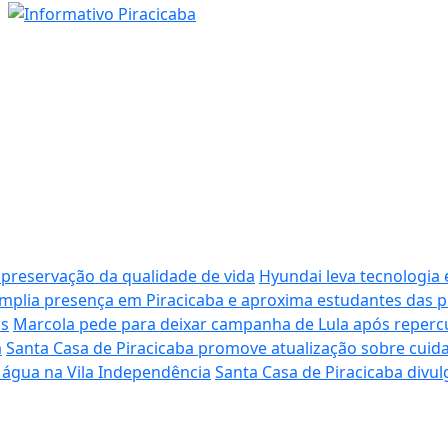
 preservação da qualidade de vida
Hyundai leva tecnologia 
plia presença em Piracicaba e aproxima estudantes das p
os
Marcola pede para deixar campanha de Lula após reperc
a
Santa Casa de Piracicaba promove atualização sobre cui
 água na Vila Independência
Santa Casa de Piracicaba divu