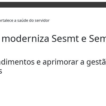
ba moderniza Sesmt e Se
ndimentos e aprimorar a gest
s