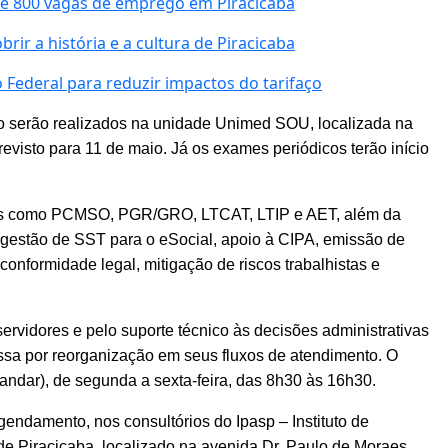
e 800 vagas de emprego em Piracicaba
ir a história e a cultura de Piracicaba
Federal para reduzir impactos do tarifaço
ho serão realizados na unidade Unimed SOU, localizada na
revisto para 11 de maio. Já os exames periódicos terão início
mas como PCMSO, PGR/GRO, LTCAT, LTIP e AET, além da
 gestão de SST para o eSocial, apoio à CIPA, emissão de
conformidade legal, mitigação de riscos trabalhistas e
rvidores e pelo suporte técnico às decisões administrativas
ssa por reorganização em seus fluxos de atendimento. O
 andar), de segunda a sexta-feira, das 8h30 às 16h30.
endamento, nos consultórios do Ipasp – Instituto de
de Piracicaba, localizado na avenida Dr. Paulo de Moraes,