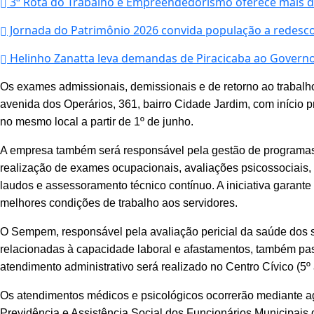
3ª Rota do Trabalho e Empreendedorismo oferece mais d
Jornada do Patrimônio 2026 convida população a redescobr
Helinho Zanatta leva demandas de Piracicaba ao Governo 
Os exames admissionais, demissionais e de retorno ao trabal
avenida dos Operários, 361, bairro Cidade Jardim, com início p
no mesmo local a partir de 1º de junho.
A empresa também será responsável pela gestão de progra
realização de exames ocupacionais, avaliações psicossociais,
laudos e assessoramento técnico contínuo. A iniciativa garante 
melhores condições de trabalho aos servidores.
O Sempem, responsável pela avaliação pericial da saúde dos se
relacionadas à capacidade laboral e afastamentos, também pa
atendimento administrativo será realizado no Centro Cívico (5º
Os atendimentos médicos e psicológicos ocorrerão mediante ag
Previdência e Assistência Social dos Funcionários Municipais 