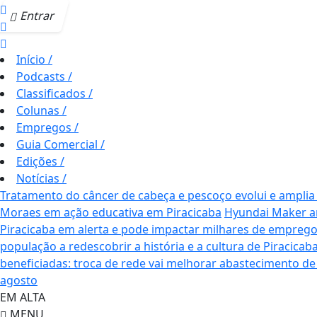
Entrar
Início
/
Podcasts
/
Classificados
/
Colunas
/
Empregos
/
Guia Comercial
/
Edições
/
Notícias
/
Tratamento do câncer de cabeça e pescoço evolui e amplia
Moraes em ação educativa em Piracicaba
Hyundai Maker am
Piracicaba em alerta e pode impactar milhares de empreg
população a redescobrir a história e a cultura de Piracicab
beneficiadas: troca de rede vai melhorar abastecimento de
agosto
EM ALTA
MENU