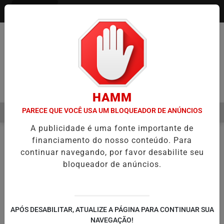
Entrar
Pesquisar Notícia
HAMM
PARECE QUE VOCÊ USA UM BLOQUEADOR DE ANÚNCIOS
MENU
DAI LEVA TECNOLOGIA E INOVAÇÃO PARA ESTUDANTES DA ESCOLA 
A publicidade é uma fonte importante de
EM ALTA
financiamento do nosso conteúdo. Para
COLUNAS
EM
continuar navegando, por favor desabilite seu
bloqueador de anúncios.
🔍
APÓS DESABILITAR, ATUALIZE A PÁGINA PARA CONTINUAR SUA
NAVEGAÇÃO!