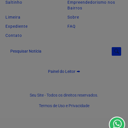
Saltinho
Empreendedorismo nos
Bairros
Limeira
Sobre
Expediente
FAQ
Contato
Pesquisar Notícia
Painel do Leitor
Termos de Uso e Privacidade
Esse site utiliza cookies para melhorar sua experiência
Seu Site - Todos os direitos reservados.
de navegação. Ao continuar o acesso, entendemos que
Termos de Uso e Privacidade
você concorda com nossos Termos de Uso e
Privacidade.
PARA MAIS INFORMAÇÕES,
ACESSE NOSSOS TERMOS
CLICANDO AQUI