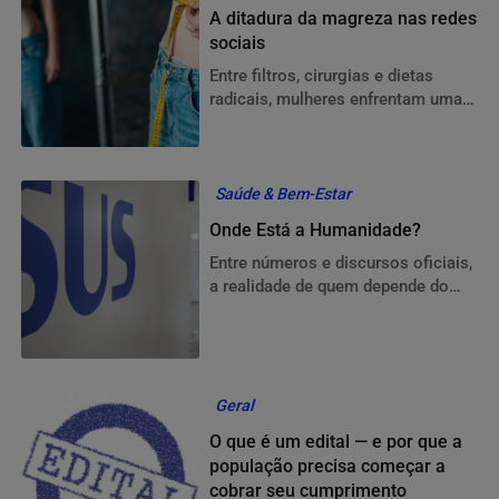
A ditadura da magreza nas redes
sociais
Entre filtros, cirurgias e dietas
radicais, mulheres enfrentam uma
pressão cada vez maior para se
encaixar em padrões irreais
Saúde & Bem-Estar
Onde Está a Humanidade?
Entre números e discursos oficiais,
a realidade de quem depende do
SUS continua sendo marcada por
filas, espera e sofrimento
Geral
O que é um edital — e por que a
população precisa começar a
cobrar seu cumprimento