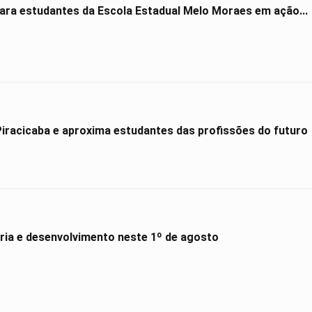
para estudantes da Escola Estadual Melo Moraes em ação...
Hyundai Maker amplia presença em Piracicaba e aproxima estudantes das profissões do futuro
ória e desenvolvimento neste 1º de agosto