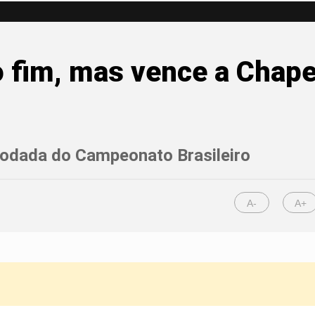
o fim, mas vence a Chap
rodada do Campeonato Brasileiro
A-
A+