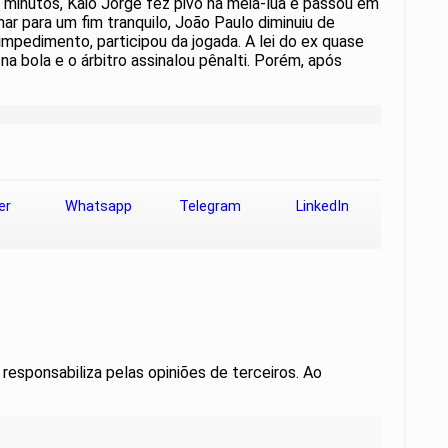
minutos, Kaio Jorge fez pivô na meia-lua e passou em
har para um fim tranquilo, João Paulo diminuiu de
impedimento, participou da jogada. A lei do ex quase
 bola e o árbitro assinalou pênalti. Porém, após
er
Whatsapp
Telegram
LinkedIn
 responsabiliza pelas opiniões de terceiros. Ao