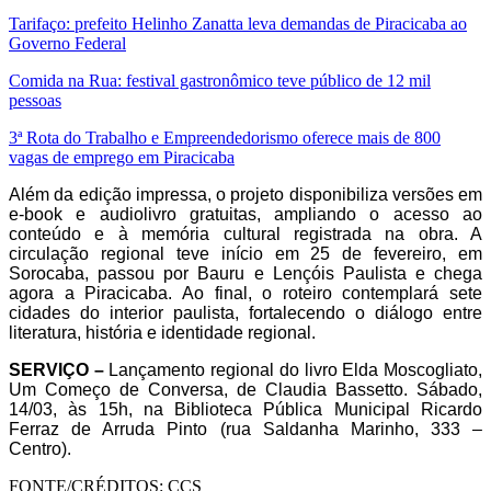
Tarifaço: prefeito Helinho Zanatta leva demandas de Piracicaba ao
Governo Federal
Comida na Rua: festival gastronômico teve público de 12 mil
pessoas
3ª Rota do Trabalho e Empreendedorismo oferece mais de 800
vagas de emprego em Piracicaba
Além da edição impressa, o projeto disponibiliza versões em
e-book e audiolivro gratuitas, ampliando o acesso ao
conteúdo e à memória cultural registrada na obra. A
circulação regional teve início em 25 de fevereiro, em
Sorocaba, passou por Bauru e Lençóis Paulista e chega
agora a Piracicaba. Ao final, o roteiro contemplará sete
cidades do interior paulista, fortalecendo o diálogo entre
literatura, história e identidade regional.
SERVIÇO –
Lançamento regional do livro Elda Moscogliato,
Um Começo de Conversa, de Claudia Bassetto. Sábado,
14/03, às 15h, na Biblioteca Pública Municipal Ricardo
Ferraz de Arruda Pinto (rua Saldanha Marinho, 333 –
Centro).
FONTE/CRÉDITOS:
CCS