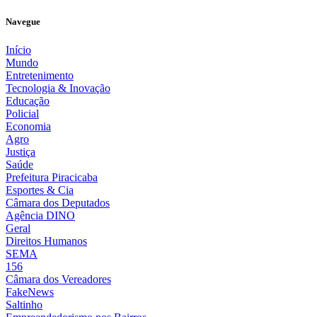
Navegue
Início
Mundo
Entretenimento
Tecnologia & Inovação
Educação
Policial
Economia
Agro
Justiça
Saúde
Prefeitura Piracicaba
Esportes & Cia
Câmara dos Deputados
Agência DINO
Geral
Direitos Humanos
SEMA
156
Câmara dos Vereadores
FakeNews
Saltinho