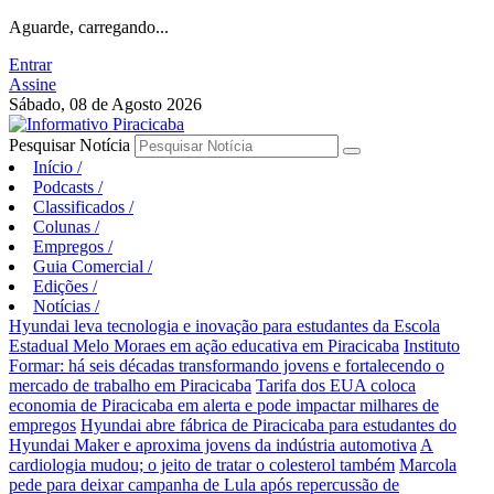
Aguarde, carregando...
Entrar
Assine
Sábado, 08 de Agosto 2026
Pesquisar Notícia
Início
/
Podcasts
/
Classificados
/
Colunas
/
Empregos
/
Guia Comercial
/
Edições
/
Notícias
/
Hyundai leva tecnologia e inovação para estudantes da Escola
Estadual Melo Moraes em ação educativa em Piracicaba
Instituto
Formar: há seis décadas transformando jovens e fortalecendo o
mercado de trabalho em Piracicaba
Tarifa dos EUA coloca
economia de Piracicaba em alerta e pode impactar milhares de
empregos
Hyundai abre fábrica de Piracicaba para estudantes do
Hyundai Maker e aproxima jovens da indústria automotiva
A
cardiologia mudou; o jeito de tratar o colesterol também
Marcola
pede para deixar campanha de Lula após repercussão de