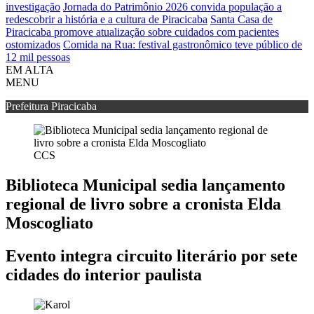
investigação
Jornada do Patrimônio 2026 convida população a
redescobrir a história e a cultura de Piracicaba
Santa Casa de
Piracicaba promove atualização sobre cuidados com pacientes
ostomizados
Comida na Rua: festival gastronômico teve público de
12 mil pessoas
EM ALTA
MENU
Prefeitura Piracicaba
CCS
Biblioteca Municipal sedia lançamento
regional de livro sobre a cronista Elda
Moscogliato
Evento integra circuito literário por sete
cidades do interior paulista