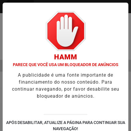
Entrar
Pesquisar Notícia
HAMM
PARECE QUE VOCÊ USA UM BLOQUEADOR DE ANÚNCIOS
MENU
ÃO DE FILME SOBRE MICHAEL JACKSON PODE COMEÇAR A SER PROD
A publicidade é uma fonte importante de
EM ALTA
financiamento do nosso conteúdo. Para
Prefeitura Piracicaba
continuar navegando, por favor desabilite seu
bloqueador de anúncios.
APÓS DESABILITAR, ATUALIZE A PÁGINA PARA CONTINUAR SUA
NAVEGAÇÃO!