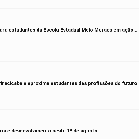
para estudantes da Escola Estadual Melo Moraes em ação...
Hyundai Maker amplia presença em Piracicaba e aproxima estudantes das profissões do futuro
ória e desenvolvimento neste 1º de agosto