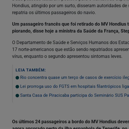
Hondius, atingido por um surto, disseram autoridades de 
repatria os últimos passageiros do navio.
Um passageiro francês que foi retirado do MV Hondius te
piorando, disse hoje a ministra da Saúde da França, Ste
O Departamento de Saúde e Serviços Humanos dos Estad
17 norte-americanos que estão sendo repatriados apresen
vírus, enquanto o segundo apresentou sintomas leves.
LEIA TAMBÉM:
Rio concentra quase um terço de casos de exercício ile
Lei prorroga uso do FGTS em hospitais filantrópicos li
Santa Casa de Piracicaba participa do Seminário SUS Pa
Os últimos 24 passageiros a bordo do MV Hondius devem 
agora ancorado perto da ilha espanhola de Tenerife, no 