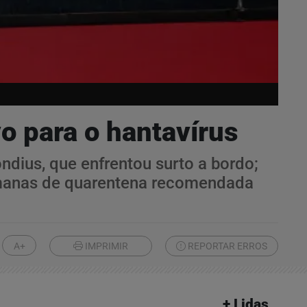
o para o hantavírus
dius, que enfrentou surto a bordo;
semanas de quarentena recomendada
A+
IMPRIMIR
REPORTAR ERROS
+ Lidas