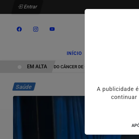
Entrar
/
/
INÍCIO
PODCASTS
CLA
EM ALTA
TRATAMENTO DO CÂNCER DE CABEÇA E PESCOÇO EVOLUI E AM
Saúde
A publicidade 
continuar
APÓ