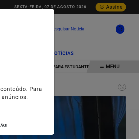
Assine
SEXTA-FEIRA, 07 DE AGOSTO 2026
Pesquisar Notícia
/
/
CIAL
EDIÇÕES
NOTÍCIAS
MENU
OLOGIA E INOVAÇÃO PARA ESTUDANTES DA ESCOLA ESTADUAL MELO
 conteúdo. Para
 anúncios.
ÇÃO!