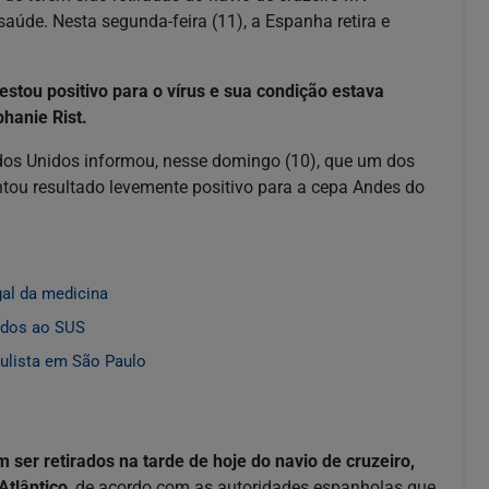
saúde. Nesta segunda-feira (11), a Espanha retira e
stou positivo para o vírus e sua condição estava
phanie Rist.
os Unidos informou, nesse domingo (10), que um dos
tou resultado levemente positivo para a cepa Andes do
gal da medicina
gados ao SUS
ulista em São Paulo
ser retirados na tarde de hoje do navio de cruzeiro,
Atlântico
, de acordo com as autoridades espanholas que