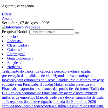
Aguarde, carregando...
Entrar
Assine
Sexta-feira, 07 de Agosto 2026
Pesquisar Notícia
Início
/
Podcasts
/
Classificados
/
Colunas
/
Empregos
/
Guia Comercial
/
Edições
/
Notícias
/
Tratamento do câncer de cabeça e pescoço evolui e amplia
preservação da qualidade de vida
Hyundai leva tecnologia e
inovação para estudantes da Escola Estadual Melo Moraes em ação
educativa em Piracicaba
Hyundai Maker amplia presença em
Piracicaba e aproxima estudantes das profissões do futuro
Tarifa dos
EUA coloca economia de Piracicaba em alerta e pode impactar
milhares de empregos
Marcola pede para deixar campanha de Lula
após repercussão de investigação
Jornada do Patrimônio 2026
convida população a redescobrir a história e a cultura de Piracicaba