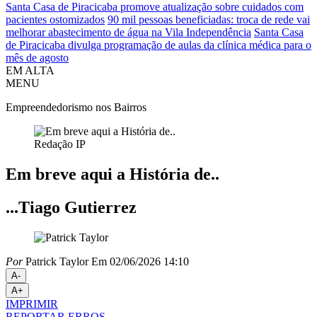
Santa Casa de Piracicaba promove atualização sobre cuidados com
pacientes ostomizados
90 mil pessoas beneficiadas: troca de rede vai
melhorar abastecimento de água na Vila Independência
Santa Casa
de Piracicaba divulga programação de aulas da clínica médica para o
mês de agosto
EM ALTA
MENU
Empreendedorismo nos Bairros
Redação IP
Em breve aqui a História de..
...Tiago Gutierrez
Por
Patrick Taylor
Em 02/06/2026 14:10
A-
A+
IMPRIMIR
REPORTAR ERROS