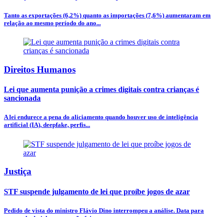
Tanto as exportações (6,2%) quanto as importações (7,6%) aumentaram em
relação ao mesmo período do ano...
Direitos Humanos
Lei que aumenta punição a crimes digitais contra crianças é
sancionada
A lei endurece a pena do aliciamento quando houver uso de inteligência
artificial (IA), deepfake, perfis...
Justiça
STF suspende julgamento de lei que proíbe jogos de azar
Pedido de vista do ministro Flávio Dino interrompeu a análise. Data para