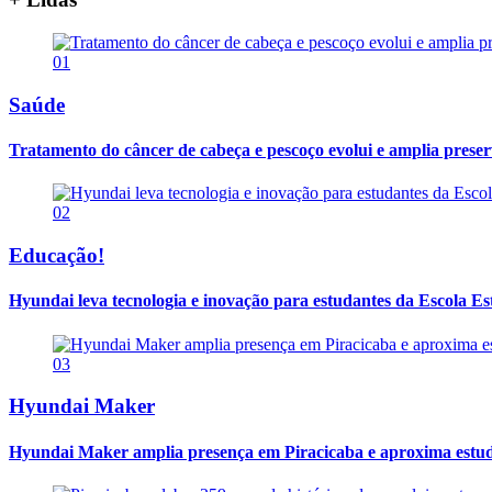
01
Saúde
Tratamento do câncer de cabeça e pescoço evolui e amplia prese
02
Educação!
Hyundai leva tecnologia e inovação para estudantes da Escola E
03
Hyundai Maker
Hyundai Maker amplia presença em Piracicaba e aproxima estuda