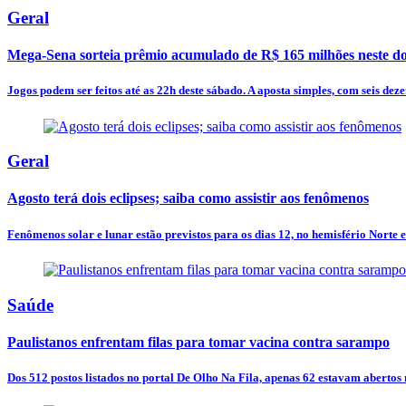
Geral
Mega-Sena sorteia prêmio acumulado de R$ 165 milhões neste d
Jogos podem ser feitos até as 22h deste sábado. A aposta simples, com seis dezen
Geral
Agosto terá dois eclipses; saiba como assistir aos fenômenos
Fenômenos solar e lunar estão previstos para os dias 12, no hemisfério Norte e
Saúde
Paulistanos enfrentam filas para tomar vacina contra sarampo
Dos 512 postos listados no portal De Olho Na Fila, apenas 62 estavam abertos n