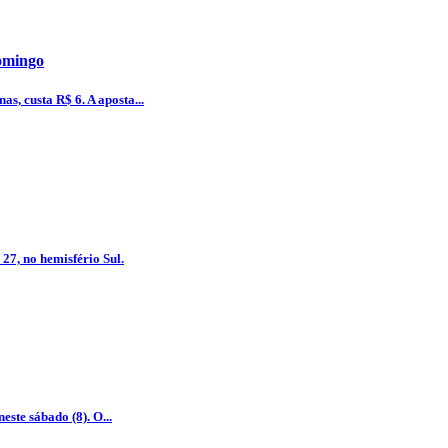
omingo
as, custa R$ 6. A aposta...
 27, no hemisfério Sul.
este sábado (8). O...