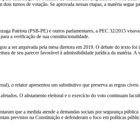
 dois turnos de votação. Se aprovada nessas etapas, a matéria segue pa
ga Patriota (PSB-PE) e outros parlamentares, a PEC 32/2015 visava es
ara a verificação de sua constitucionalidade.
gou a ser arquivada pela mesa diretora em 2019. O debate do texto foi i
ura de seu parecer favorável à admissibilidade jurídica da matéria. A 
al), o relator apresentou um substitutivo que preserva as regras cíveis 
 afetados. O alistamento eleitoral e o exercício do voto continuam facul
taram que a medida atende a demandas sociais por segurança pública e 
ntais previstos na Constituição e defenderam o foco em políticas públic