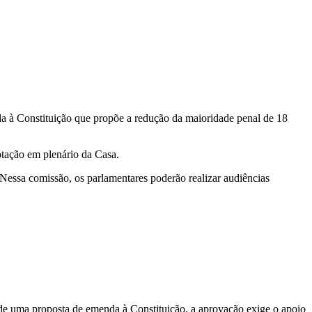
a à Constituição que propõe a redução da maioridade penal de 18
votação em plenário da Casa.
Nessa comissão, os parlamentares poderão realizar audiências
 de uma proposta de emenda à Constituição, a aprovação exige o apoio