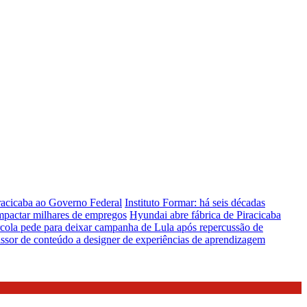
iracicaba ao Governo Federal
Instituto Formar: há seis décadas
mpactar milhares de empregos
Hyundai abre fábrica de Piracicaba
cola pede para deixar campanha de Lula após repercussão de
issor de conteúdo a designer de experiências de aprendizagem