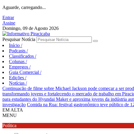
Aguarde, carregando...
Entrar
Assine
Domingo, 09 de Agosto 2026
Pesquisar Notícia
Início
/
Podcasts
/
Classificados
/
Colunas
/
Empregos
/
Guia Comercial
/
Edições
/
Notícias
/
Continuação de filme sobre Michael Jackson pode começar a ser pro
transformando jovens e fortalecendo o mercado de trabalho em Piraci
para estudantes do Hyundai Maker e aproxima jovens da indústria au
investigação
Comida na Rua: festival gastronômico teve público de 1
EM ALTA
MENU
Política