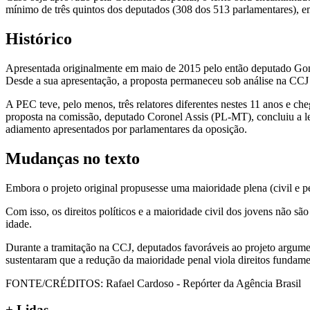
mínimo de três quintos dos deputados (308 dos 513 parlamentares), em
Histórico
Apresentada originalmente em maio de 2015 pelo então deputado Gonza
Desde a sua apresentação, a proposta permaneceu sob análise na CCJ p
A PEC teve, pelo menos, três relatores diferentes nestes 11 anos e che
proposta na comissão, deputado Coronel Assis (PL-MT), concluiu a leit
adiamento apresentados por parlamentares da oposição.
Mudanças no texto
Embora o projeto original propusesse uma maioridade plena (civil e pen
Com isso, os direitos políticos e a maioridade civil dos jovens não são
idade.
Durante a tramitação na CCJ, deputados favoráveis ao projeto argumen
sustentaram que a redução da maioridade penal viola direitos fundame
FONTE/CRÉDITOS:
Rafael Cardoso - Repórter da Agência Brasil
+ Lidas