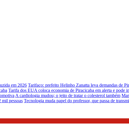
duzida em 2026
Tarifaço: prefeito Helinho Zanatta leva demandas de P
caba
Tarifa dos EUA coloca economia de Piracicaba em alerta e pode i
tomotiva
A cardiologia mudou; o jeito de tratar o colesterol também
Mar
2 mil pessoas
Tecnologia muda papel do professor, que passa de transm