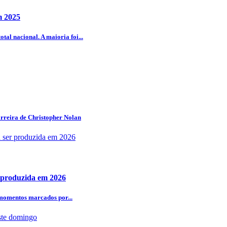
m 2025
al nacional. A maioria foi...
arreira de Christopher Nolan
r produzida em 2026
 momentos marcados por...