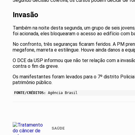
Segundo decisão coletiva, os cursos podem decidir de f
Invasão
Também na noite desta segunda, um grupo de seis jovens, e
foi acionada, eles bloquearam o acesso ao edifício com ba
No confronto, três seguranças ficaram feridos. A PM pren
megafone, marreta e estilingue. Houve ainda danos a equ
O DCE da USP informou que não ter relação com a invasão
contra o fim da greve.
Os manifestantes foram levados para o 7º distrito Policia
patrimônio público.
FONTE/CRÉDITOS:
Agência Brasil
SAÚDE