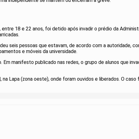
orma independente se mantêm ou encerram a greve.
ntre 18 e 22 anos, foi detido após invadir o prédio da Administr
rricadas.
deu seis pessoas que estavam, de acordo com a autoridade, com 
ipamentos e móveis da universidade.
. Em manifesto publicado nas redes, o grupo de alunos que inva
l, na Lapa (zona oeste), onde foram ouvidos e liberados. O caso