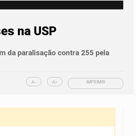
ses na USP
im da paralisação contra 255 pela
A-
A+
IMPRIMIR