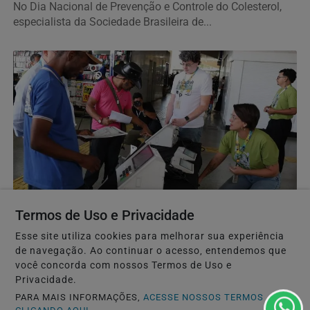
No Dia Nacional de Prevenção e Controle do Colesterol,
especialista da Sociedade Brasileira de...
Termos de Uso e Privacidade
POLÍTICA
Partidos têm até o dia 15 para registrarem
Esse site utiliza cookies para melhorar sua experiência
candidaturas nos tribunais
de navegação. Ao continuar o acesso, entendemos que
você concorda com nossos Termos de Uso e
Candidaturas à Presidência são feitas no TSE. Nos TREs
Privacidade.
são registrados candidatos ao governo estadual,...
PARA MAIS INFORMAÇÕES,
ACESSE NOSSOS TERMOS