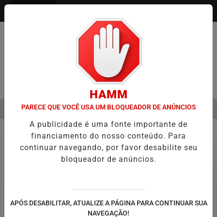
Entrar
Pesquisar Notícia
HAMM
PARECE QUE VOCÊ USA UM BLOQUEADOR DE ANÚNCIOS
MENU
ÃO DE FILME SOBRE MICHAEL JACKSON PODE COMEÇAR A SER PRO
A publicidade é uma fonte importante de
EM ALTA
financiamento do nosso conteúdo. Para
Justiça
continuar navegando, por favor desabilite seu
bloqueador de anúncios.
APÓS DESABILITAR, ATUALIZE A PÁGINA PARA CONTINUAR SUA
NAVEGAÇÃO!