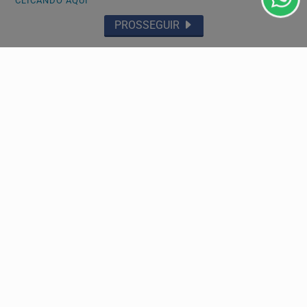
CLICANDO AQUI
PROSSEGUIR
DIREITOS HUMANOS
AGU se reúne com Discord e cobra proteção de
crianças na plataforma
No mês passado, uma adolescente foi induzida a tirar a
própria vida durante uma live transmitida pela...
Descubra Mais