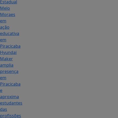
Estadual
Melo
Moraes
em
ação
educativa
em
Piracicaba
Hyundai
Maker
amplia
presença
em
Piracicaba
e
aproxima
estudantes
das
profissões