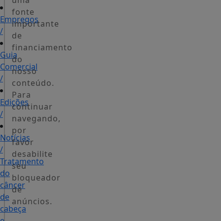
uma
fonte
Empregos
importante
/
de
financiamento
Guia
do
Comercial
nosso
/
conteúdo.
Para
Edições
continuar
/
navegando,
por
Notícias
favor
/
desabilite
Tratamento
seu
do
bloqueador
câncer
de
de
anúncios.
cabeça
e