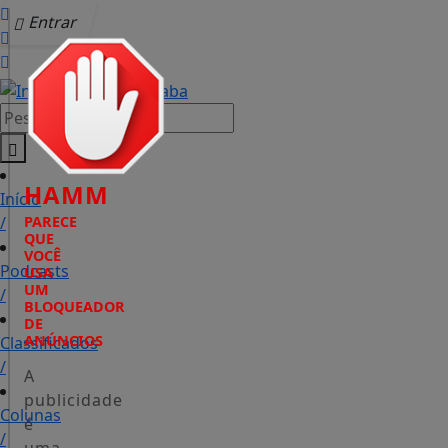
Entrar
Pesquisar Notícia
HAMM
Início
/
PARECE
QUE
VOCÊ
Podcasts
USA
UM
/
BLOQUEADOR
DE
ANÚNCIOS
Classificados
/
A
publicidade
Colunas
é
/