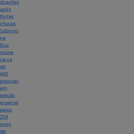
doações
após
fortes
chuvas
Sabores
na
Rua
reúne
cerca
de
400
pessoas
em
edição
especial
pelos
259
anos
de