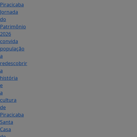
Piracicaba
Jornada
do
Patrimônio
2026
convida
população
a
redescobrir
a
história
e
a
cultura
de
Piracicaba
Santa
Casa
de