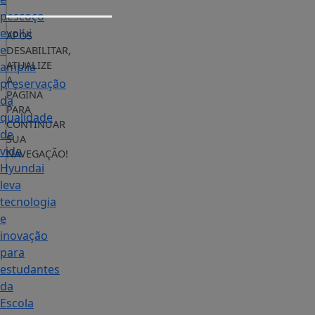
pescoço
evolui
APÓS
e
DESABILITAR,
ATUALIZE
amplia
A
preservação
PÁGINA
da
PARA
qualidade
CONTINUAR
de
SUA
vida
NAVEGAÇÃO!
Hyundai
leva
tecnologia
e
inovação
para
estudantes
da
Escola