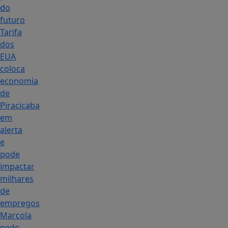
do
futuro
Tarifa
dos
EUA
coloca
economia
de
Piracicaba
em
alerta
e
pode
impactar
milhares
de
empregos
Marcola
pede