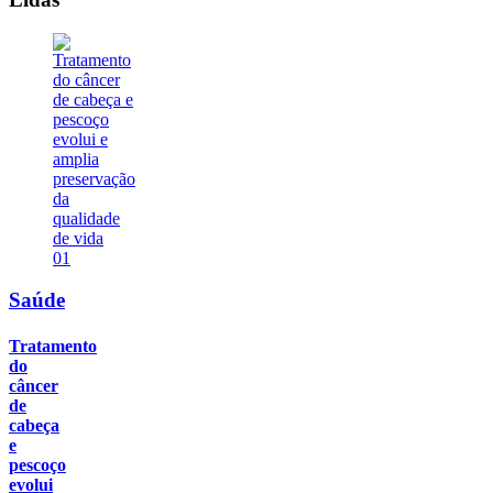
01
Saúde
Tratamento
do
câncer
de
cabeça
e
pescoço
evolui