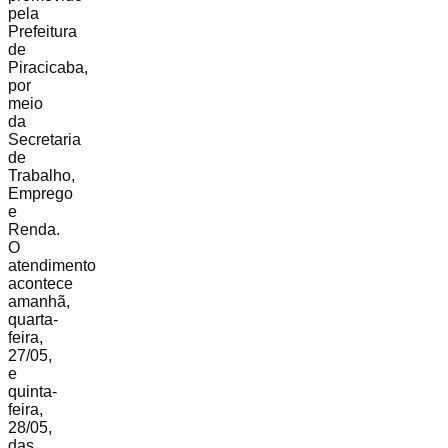
pela
Prefeitura
de
Piracicaba,
por
meio
da
Secretaria
de
Trabalho,
Emprego
e
Renda.
O
atendimento
acontece
amanhã,
quarta-
feira,
27/05,
e
quinta-
feira,
28/05,
das