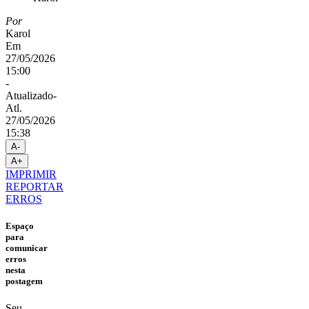
Por
Karol
Em
27/05/2026
15:00
-
Atualizado
-
Atl.
27/05/2026
15:38
A-
A+
IMPRIMIR
REPORTAR
ERROS
Espaço
para
comunicar
erros
nesta
postagem
Seu