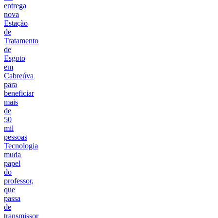
entrega
nova
Estação
de
Tratamento
de
Esgoto
em
Cabreúva
para
beneficiar
mais
de
50
mil
pessoas
Tecnologia
muda
papel
do
professor,
que
passa
de
transmissor