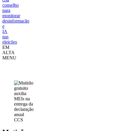
conselho
para
monitorar
desinformação
e
IA
nas
eleições
EM
ALTA
MENU
Prefeitura
Piracicaba
CCS