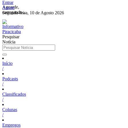
Entrar
Aguarde,
Assine
carregando...
Segunda-feira, 10 de Agosto 2026
Pesquisar
Notícia
Início
/
Podcasts
/
Classificados
/
Colunas
/
Empregos