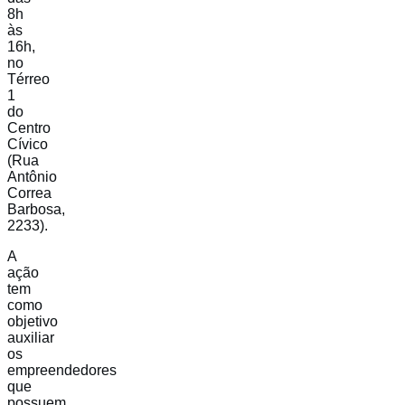
8h
às
16h,
no
Térreo
1
do
Centro
Cívico
(Rua
Antônio
Correa
Barbosa,
2233).
A
ação
tem
como
objetivo
auxiliar
os
empreendedores
que
possuem