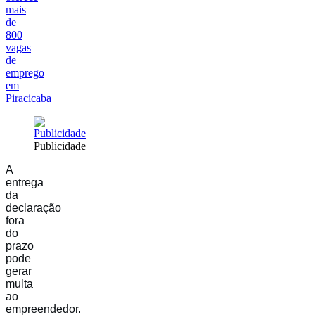
mais
de
800
vagas
de
emprego
em
Piracicaba
Publicidade
A
entrega
da
declaração
fora
do
prazo
pode
gerar
multa
ao
empreendedor.