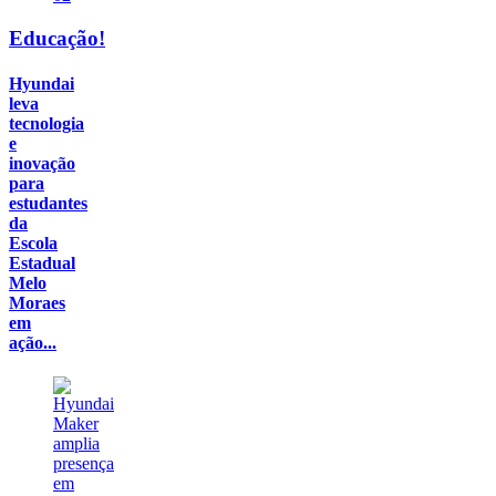
Educação!
Hyundai
leva
tecnologia
e
inovação
para
estudantes
da
Escola
Estadual
Melo
Moraes
em
ação...