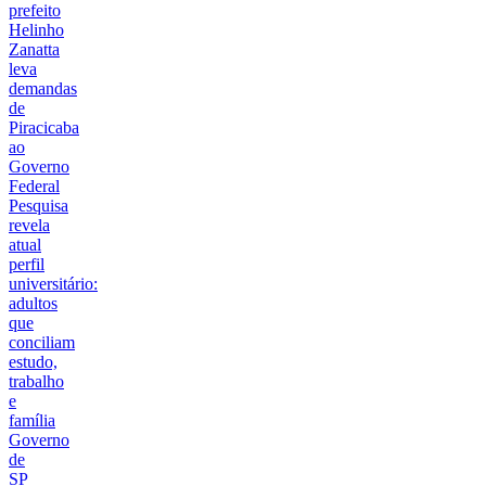
prefeito
Helinho
Zanatta
leva
demandas
de
Piracicaba
ao
Governo
Federal
Pesquisa
revela
atual
perfil
universitário:
adultos
que
conciliam
estudo,
trabalho
e
família
Governo
de
SP