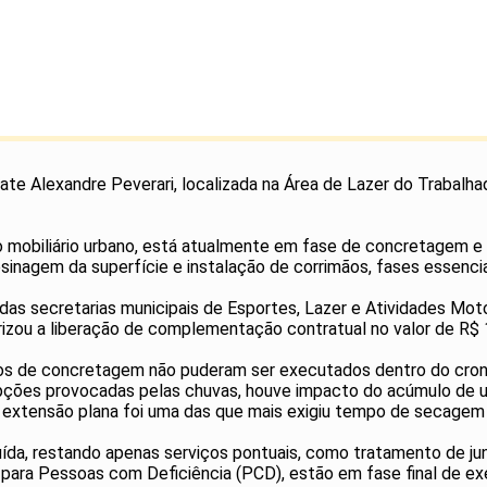
kate Alexandre Peverari, localizada na Área de Lazer do Traba
no mobiliário urbano, está atualmente em fase de concretagem 
esinagem da superfície e instalação de corrimãos, fases essenci
o das secretarias municipais de Esportes, Lazer e Atividades Mot
orizou a liberação de complementação contratual no valor de R$ 
iços de concretagem não puderam ser executados dentro do cron
upções provocadas pelas chuvas, houve impacto do acúmulo de
r extensão plana foi uma das que mais exigiu tempo de secagem 
da, restando apenas serviços pontuais, como tratamento de jun
s para Pessoas com Deficiência (PCD), estão em fase final de ex