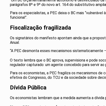
“Um BC orçamentariamente autônomo e desvinculado da sup
parágrafos 8º e 9º do novo art. 164 do substitutivo amp
Para os especialistas, a PEC deixa o BC mais “vulnerável 
funcional”.
Fiscalização fragilizada
Os signatários do manifesto apontam ainda que a propost
Anual.
“A PEC desmonta esses mecanismos sistematicamente — re
O texto lembra que o BC aprova, supervisiona e pode soco
regulador capturado: um agente concebido para servir ao
Para os economistas, a PEC fragiliza os mecanismos de co
efetiva do Congresso, do TCU e da sociedade sobre de
Dívida Pública
Os economistas lembram que a medida aumenta a dívida púb