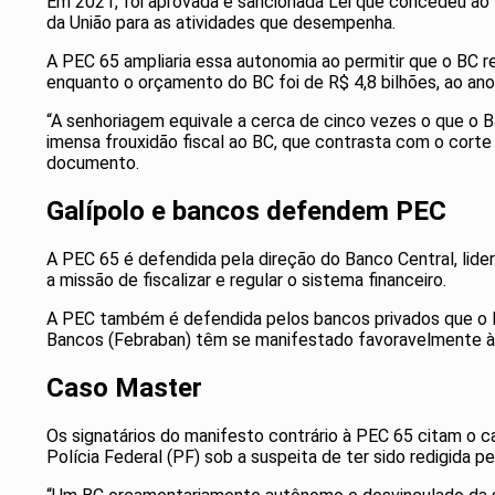
Em 2021, foi aprovada e sancionada Lei que concedeu ao
da União para as atividades que desempenha.
A PEC 65 ampliaria essa autonomia ao permitir que o BC r
enquanto o orçamento do BC foi de R$ 4,8 bilhões, ao an
“A senhoriagem equivale a cerca de cinco vezes o que o B
imensa frouxidão fiscal ao BC, que contrasta com o corte 
documento.
Galípolo e bancos defendem PEC
A PEC 65 é defendida pela direção do Banco Central, lider
a missão de fiscalizar e regular o sistema financeiro.
A PEC também é defendida pelos bancos privados que o BC 
Bancos (Febraban) têm se manifestado favoravelmente à
Caso Master
Os signatários do manifesto contrário à PEC 65 citam o 
Polícia Federal (PF) sob a suspeita de ter sido redigida p