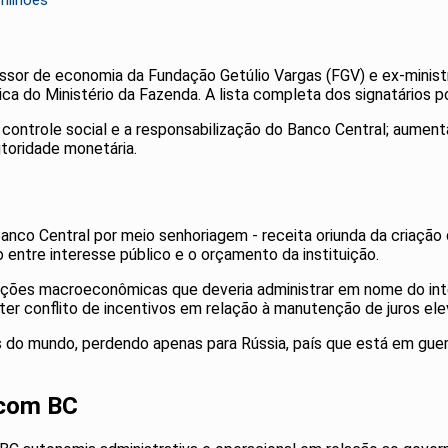
milhões
fessor de economia da Fundação Getúlio Vargas (FGV) e ex-minist
a do Ministério da Fazenda. A lista completa dos signatários p
 controle social e a responsabilização do Banco Central; aumenta
toridade monetária.
 Banco Central por meio senhoriagem - receita oriunda da criaç
to entre interesse público e o orçamento da instituição.
dições macroeconômicas que deveria administrar em nome do int
ter conflito de incentivos em relação à manutenção de juros el
s do mundo, perdendo apenas para Rússia, país que está em guerr
 com BC