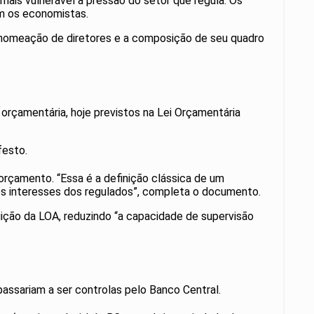
ais vulnerável à pressão do setor que regula. Os
am os economistas.
e a nomeação de diretores e a composição de seu quadro
rçamentária, hoje previstos na Lei Orçamentária
ifesto.
orçamento. “Essa é a definição clássica de um
os interesses dos regulados”, completa o documento.
uição da LOA, reduzindo “a capacidade de supervisão
assariam a ser controlas pelo Banco Central.