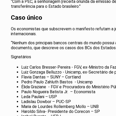
“Com a PEC, a senhoriagem [receita oriunda da emissão de
transferência para o Estado brasileiro."
Caso único
Os economistas que subscrevem o manifesto refutam a just
internacionais.
“Nenhum dos principais bancos centrais do mundo possui a
documento, que descreve os casos dos BCs dos Estados U
Signatários
⁠Luiz Carlos Bresser-Pereira - FGV, ex-Ministro da F
⁠Luiz Gonzaga Belluzzo - Unicamp, ex-Secretário de
⁠Flavia Dantas – SUNY – Cortland
⁠Pedro Paulo Zahluth Bastos - Unicamp
⁠Élida Graziane - FGV e Procuradora do Ministério 
⁠Paulo Nogueira Batista Jr. – Economista
⁠Leda Paulani – USP
⁠Ladislau Dowbor – PUC-SP
⁠Maria de Lourdes Rollemberg Mollo – UNB
⁠Haroldo Silva- Presidente do Corecon – SP