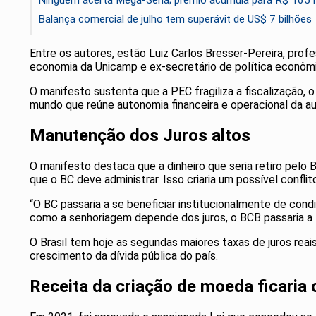
Ninguém acerta Mega-Sena; prêmio acumula para R$ 165 
Balança comercial de julho tem superávit de US$ 7 bilhões
Entre os autores, estão Luiz Carlos Bresser-Pereira, pro
economia da Unicamp e ex-secretário de política econômic
O manifesto sustenta que a PEC fragiliza a fiscalização, o
mundo que reúne autonomia financeira e operacional da au
Manutenção dos Juros altos
O manifesto destaca que a dinheiro que seria retiro pelo
que o BC deve administrar. Isso criaria um possível confli
“O BC passaria a se beneficiar institucionalmente de con
como a senhoriagem depende dos juros, o BCB passaria a 
O Brasil tem hoje as segundas maiores taxas de juros reai
crescimento da dívida pública do país.
Receita da criação de moeda ficaria