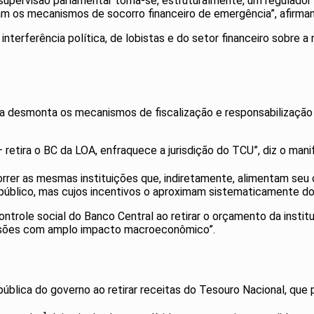
ervisão parlamentar torna-se, estruturalmente, um regulador m
liam os mecanismos de socorro financeiro de emergência”, afirm
à interferência política, de lobistas e do setor financeiro sobr
a desmonta os mecanismos de fiscalização e responsabilização o
tira o BC da LOA, enfraquece a jurisdição do TCU”, diz o man
rrer as mesmas instituições que, indiretamente, alimentam seu 
 público, mas cujos incentivos o aproximam sistematicamente d
ntrole social do Banco Central ao retirar o orçamento da instit
cisões com amplo impacto macroeconômico”.
lica do governo ao retirar receitas do Tesouro Nacional, que p