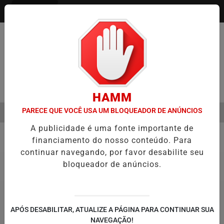
Entrar
Pesquisar Notícia
HAMM
PARECE QUE VOCÊ USA UM BLOQUEADOR DE ANÚNCIOS
MENU
ÃO DE FILME SOBRE MICHAEL JACKSON PODE COMEÇAR A SER PRO
A publicidade é uma fonte importante de
EM ALTA
financiamento do nosso conteúdo. Para
Prefeitura Piracicaba
continuar navegando, por favor desabilite seu
bloqueador de anúncios.
APÓS DESABILITAR, ATUALIZE A PÁGINA PARA CONTINUAR SUA
NAVEGAÇÃO!