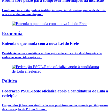
Prouni abre prazo para comprovar informações da inscrição
Confirmação é feita junto à instituição superior de ensino, que pode definir
se o envio da documentação...
Economia
Entenda o que muda com a nova Lei do Frete
Presidente vetou a anistia a multas aplicadas em razão dos bloqueios de
rodovias ocorridos após as...
Política
Federação PSOL-Rede oficializa apoio à candidatura de Lula à
reeleição
Os partidos já haviam sinalizado esse posicionamento quando participaram
da convenção do PT, no último...