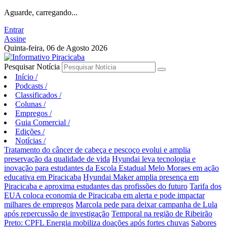
Aguarde, carregando...
Entrar
Assine
Quinta-feira, 06 de Agosto 2026
Pesquisar Notícia
Início
/
Podcasts
/
Classificados
/
Colunas
/
Empregos
/
Guia Comercial
/
Edições
/
Notícias
/
Tratamento do câncer de cabeça e pescoço evolui e amplia
preservação da qualidade de vida
Hyundai leva tecnologia e
inovação para estudantes da Escola Estadual Melo Moraes em ação
educativa em Piracicaba
Hyundai Maker amplia presença em
Piracicaba e aproxima estudantes das profissões do futuro
Tarifa dos
EUA coloca economia de Piracicaba em alerta e pode impactar
milhares de empregos
Marcola pede para deixar campanha de Lula
após repercussão de investigação
Temporal na região de Ribeirão
Preto: CPFL Energia mobiliza doações após fortes chuvas
Sabores