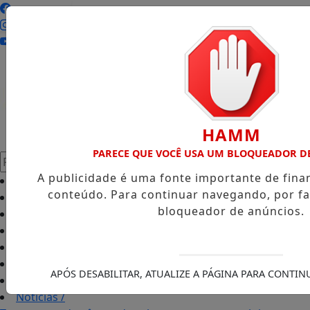
Entrar
HAMM
PARECE QUE VOCÊ USA UM BLOQUEADOR D
Pesquisar Notícia
A publicidade é uma fonte importante de fin
Início
/
conteúdo. Para continuar navegando, por fa
Podcasts
/
bloqueador de anúncios.
Classificados
/
Colunas
/
Empregos
/
Guia Comercial
/
APÓS DESABILITAR, ATUALIZE A PÁGINA PARA CONTI
Edições
/
Notícias
/