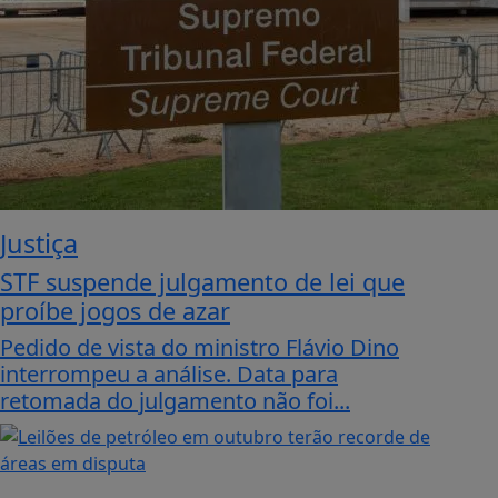
Justiça
STF suspende julgamento de lei que
proíbe jogos de azar
Pedido de vista do ministro Flávio Dino
interrompeu a análise. Data para
retomada do julgamento não foi...