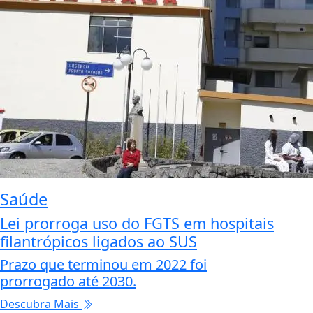
Saúde
Lei prorroga uso do FGTS em hospitais
filantrópicos ligados ao SUS
Prazo que terminou em 2022 foi
prorrogado até 2030.
Descubra Mais