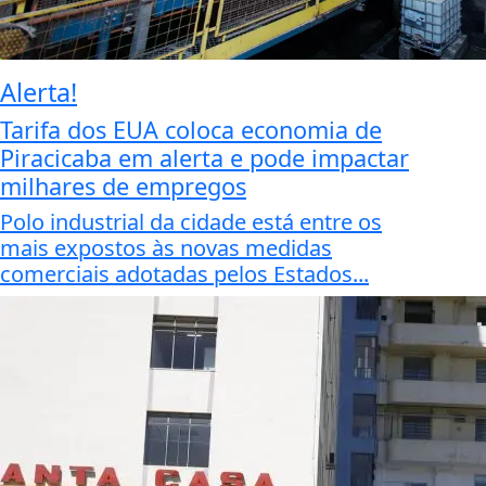
Alerta!
Tarifa dos EUA coloca economia de
Piracicaba em alerta e pode impactar
milhares de empregos
Polo industrial da cidade está entre os
mais expostos às novas medidas
comerciais adotadas pelos Estados...