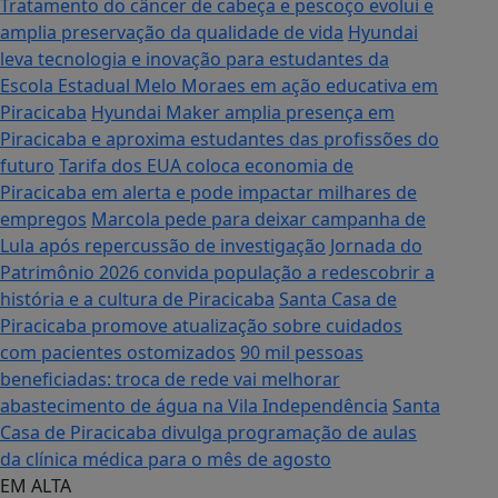
Tratamento do câncer de cabeça e pescoço evolui e
amplia preservação da qualidade de vida
Hyundai
leva tecnologia e inovação para estudantes da
Escola Estadual Melo Moraes em ação educativa em
Piracicaba
Hyundai Maker amplia presença em
Piracicaba e aproxima estudantes das profissões do
futuro
Tarifa dos EUA coloca economia de
Piracicaba em alerta e pode impactar milhares de
empregos
Marcola pede para deixar campanha de
Lula após repercussão de investigação
Jornada do
Patrimônio 2026 convida população a redescobrir a
história e a cultura de Piracicaba
Santa Casa de
Piracicaba promove atualização sobre cuidados
com pacientes ostomizados
90 mil pessoas
beneficiadas: troca de rede vai melhorar
abastecimento de água na Vila Independência
Santa
Casa de Piracicaba divulga programação de aulas
da clínica médica para o mês de agosto
EM ALTA