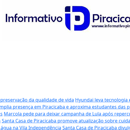
 preservação da qualidade de vida
Hyundai leva tecnologia 
plia presença em Piracicaba e aproxima estudantes das p
os
Marcola pede para deixar campanha de Lula após reperc
a
Santa Casa de Piracicaba promove atualização sobre cui
 água na Vila Independência
Santa Casa de Piracicaba divu