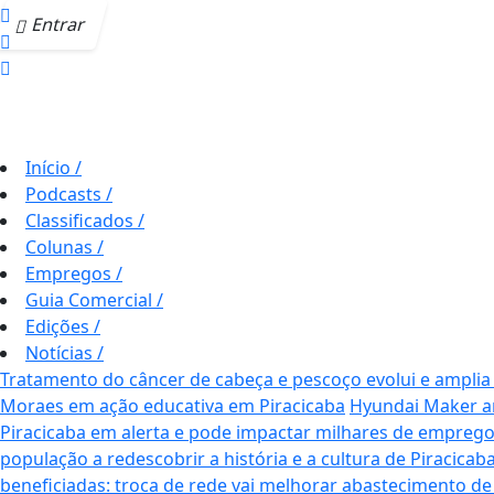
Entrar
Início
/
Podcasts
/
Classificados
/
Colunas
/
Empregos
/
Guia Comercial
/
Edições
/
Notícias
/
Tratamento do câncer de cabeça e pescoço evolui e amplia
Moraes em ação educativa em Piracicaba
Hyundai Maker am
Piracicaba em alerta e pode impactar milhares de empreg
população a redescobrir a história e a cultura de Piracicab
beneficiadas: troca de rede vai melhorar abastecimento de