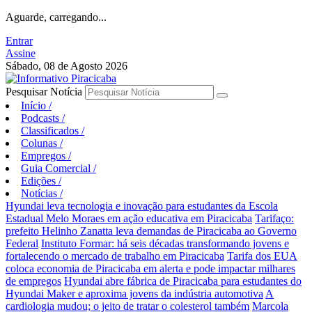
Aguarde, carregando...
Entrar
Assine
Sábado, 08 de Agosto 2026
Pesquisar Notícia
Início
/
Podcasts
/
Classificados
/
Colunas
/
Empregos
/
Guia Comercial
/
Edições
/
Notícias
/
Hyundai leva tecnologia e inovação para estudantes da Escola
Estadual Melo Moraes em ação educativa em Piracicaba
Tarifaço:
prefeito Helinho Zanatta leva demandas de Piracicaba ao Governo
Federal
Instituto Formar: há seis décadas transformando jovens e
fortalecendo o mercado de trabalho em Piracicaba
Tarifa dos EUA
coloca economia de Piracicaba em alerta e pode impactar milhares
de empregos
Hyundai abre fábrica de Piracicaba para estudantes do
Hyundai Maker e aproxima jovens da indústria automotiva
A
cardiologia mudou; o jeito de tratar o colesterol também
Marcola