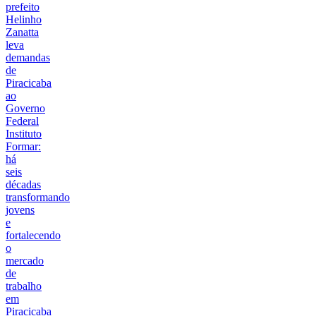
prefeito
Helinho
Zanatta
leva
demandas
de
Piracicaba
ao
Governo
Federal
Instituto
Formar:
há
seis
décadas
transformando
jovens
e
fortalecendo
o
mercado
de
trabalho
em
Piracicaba