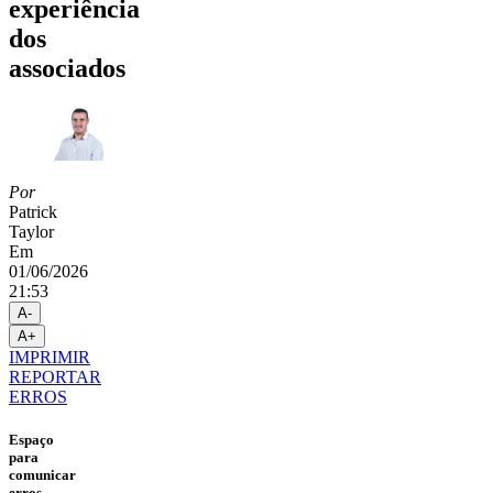
experiência
dos
associados
Por
Patrick
Taylor
Em
01/06/2026
21:53
A-
A+
IMPRIMIR
REPORTAR
ERROS
Espaço
para
comunicar
erros