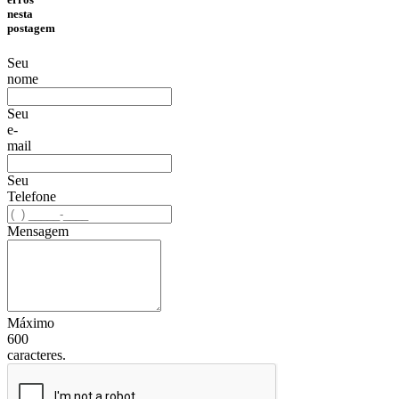
nesta
postagem
Seu
nome
Seu
e-
mail
Seu
Telefone
Mensagem
Máximo
600
caracteres.