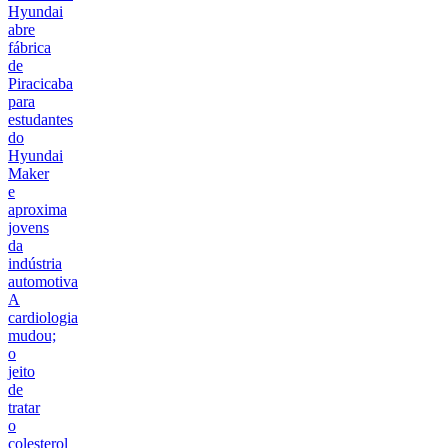
Hyundai
abre
fábrica
de
Piracicaba
para
estudantes
do
Hyundai
Maker
e
aproxima
jovens
da
indústria
automotiva
A
cardiologia
mudou;
o
jeito
de
tratar
o
colesterol