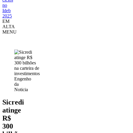
no
Ideb
2025
EM
ALTA
MENU
Geral
Engenho
da
Noticia
Sicredi
atinge
R$
300