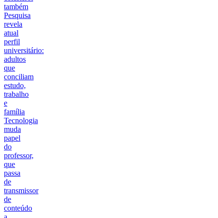
também
Pesquisa
revela
atual
perfil
universitário:
adultos
que
conciliam
estudo,
trabalho
e
família
Tecnologia
muda
papel
do
professor,
que
passa
de
transmissor
de
conteúdo
a