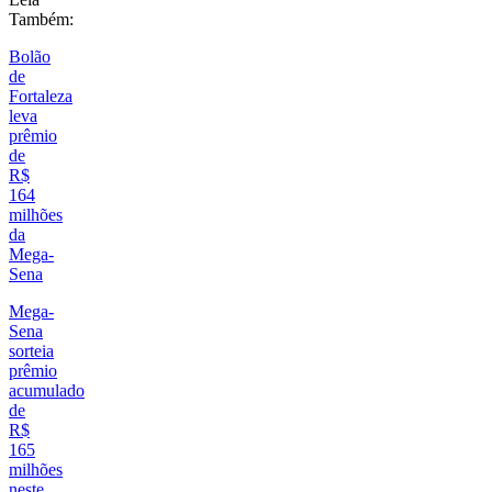
Também:
Bolão
de
Fortaleza
leva
prêmio
de
R$
164
milhões
da
Mega-
Sena
Mega-
Sena
sorteia
prêmio
acumulado
de
R$
165
milhões
neste