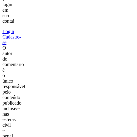
login
em
sua
conta!
Login
Cadastre-
se
O
autor
do
comentário
é
o
único
responsável
pelo
conteúdo
publicado,
inclusive
nas
esferas
civil
e
penal.