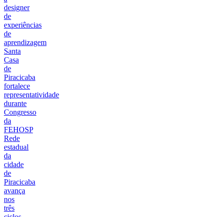
designer
de
experiências
de
aprendizagem
Santa
Casa
de
Piracicaba
fortalece
representatividade
durante
Congresso
da
FEHOSP
Rede
estadual
da
cidade
de
Piracicaba
avança
nos
três
ciclos