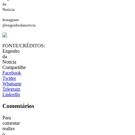
da
Notícia
Instagram:
@engenhodanoticia
FONTE/CRÉDITOS:
Engenho
da
Noticia
Compartilhe
Facebook
Twitter
Whatsapp
Telegram
LinkedIn
Comentários
Para
comentar
realize
o