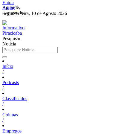
Entrar
Aguarde,
Assine
carregando...
Segunda-feira, 10 de Agosto 2026
Pesquisar
Notícia
Início
/
Podcasts
/
Classificados
/
Colunas
/
Empregos