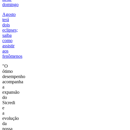
domingo
Agosto
terá
dois
eclipses;
saiba
como
assistir
aos
fenômenos
"O
ótimo
desempenho
acompanha
a
expansão
do
Sicredi
e
a
evolução
da
nossa