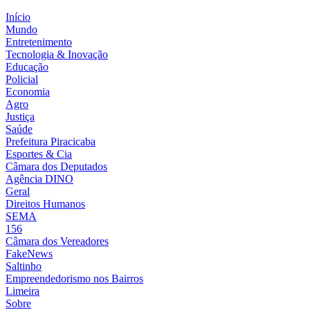
Início
Mundo
Entretenimento
Tecnologia & Inovação
Educação
Policial
Economia
Agro
Justiça
Saúde
Prefeitura Piracicaba
Esportes & Cia
Câmara dos Deputados
Agência DINO
Geral
Direitos Humanos
SEMA
156
Câmara dos Vereadores
FakeNews
Saltinho
Empreendedorismo nos Bairros
Limeira
Sobre