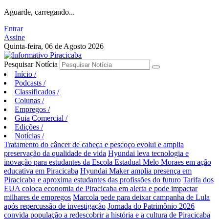
Aguarde, carregando...
Entrar
Assine
Quinta-feira, 06 de Agosto 2026
Pesquisar Notícia
Início
/
Podcasts
/
Classificados
/
Colunas
/
Empregos
/
Guia Comercial
/
Edições
/
Notícias
/
Tratamento do câncer de cabeça e pescoço evolui e amplia
preservação da qualidade de vida
Hyundai leva tecnologia e
inovação para estudantes da Escola Estadual Melo Moraes em ação
educativa em Piracicaba
Hyundai Maker amplia presença em
Piracicaba e aproxima estudantes das profissões do futuro
Tarifa dos
EUA coloca economia de Piracicaba em alerta e pode impactar
milhares de empregos
Marcola pede para deixar campanha de Lula
após repercussão de investigação
Jornada do Patrimônio 2026
convida população a redescobrir a história e a cultura de Piracicaba