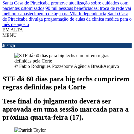
Santa Casa de Piracicaba promove atualização sobre cuidados com
pacientes ostomizados
90 mil pessoas beneficiadas: troca de rede vai
melhorar abastecimento de água na Vila Independência
Santa Casa
de Piracicaba divulga programação de aulas da clínica médica para o
mês de agosto
EM ALTA
MENU
Justiça
© Fabio Rodrigues-Pozzebom/ Agência Brasil/Arquivo
STF dá 60 dias para big techs cumprirem
regras definidas pela Corte
Tese final do julgamento deverá ser
aprovada em uma sessão marcada para a
próxima quarta-feira (17).