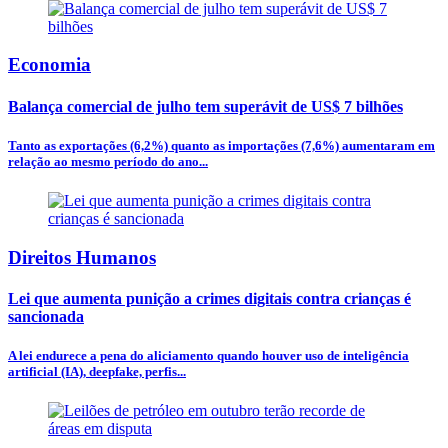
Economia
Balança comercial de julho tem superávit de US$ 7 bilhões
Tanto as exportações (6,2%) quanto as importações (7,6%) aumentaram em
relação ao mesmo período do ano...
Direitos Humanos
Lei que aumenta punição a crimes digitais contra crianças é
sancionada
A lei endurece a pena do aliciamento quando houver uso de inteligência
artificial (IA), deepfake, perfis...