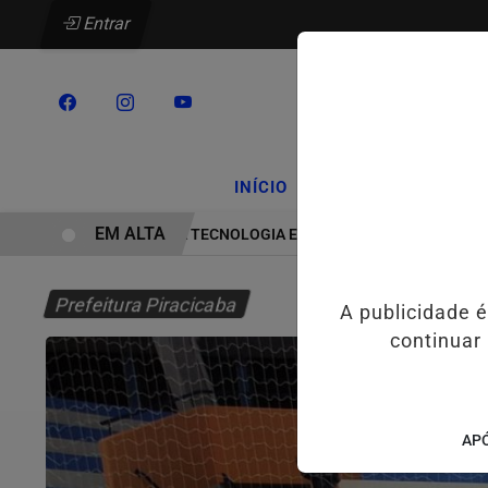
Entrar
/
/
INÍCIO
PODCASTS
CLA
EM ALTA
HYUNDAI LEVA TECNOLOGIA E INOVAÇÃO PARA ESTUDANTES D
Prefeitura Piracicaba
A publicidade 
continuar
APÓ