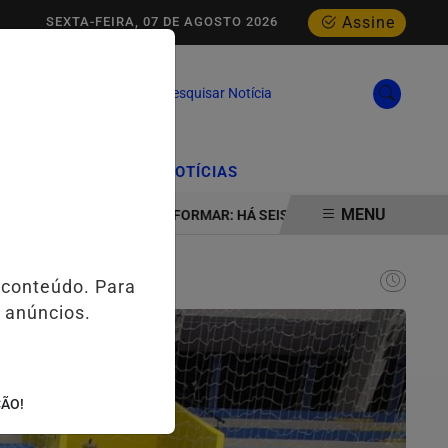
Assine
SEXTA-FEIRA, 07 DE AGOSTO 2026
Pesquisar Notícia
/
/
CIAL
EDIÇÕES
NOTÍCIAS
MENU
CABA
INSTITUTO FORMAR: HÁ SEIS DÉCADAS TRANSFORMANDO J
 conteúdo. Para
 anúncios.
ÇÃO!