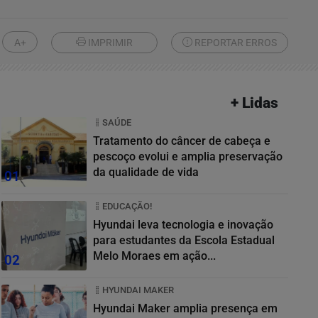
A+
IMPRIMIR
REPORTAR ERROS
+ Lidas
SAÚDE
Tratamento do câncer de cabeça e
pescoço evolui e amplia preservação
da qualidade de vida
01
EDUCAÇÃO!
Hyundai leva tecnologia e inovação
para estudantes da Escola Estadual
Melo Moraes em ação...
02
HYUNDAI MAKER
Hyundai Maker amplia presença em