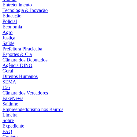
Entretenimento
Tecnologia & Inovação
Educação
Policial
Economia
Agro
Justiça
Saúde
Prefeitura Piracicaba
Esportes & Cia
Câmara dos Deputados
Agência DINO
Geral
Direitos Humanos
SEMA
156
Câmara dos Vereadores
FakeNews
Saltinho
Empreendedorismo nos Bairros
Limeira
Sobre
Expediente
FAQ
Contato