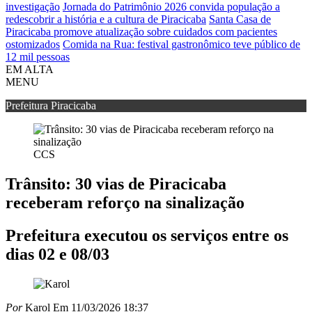
investigação
Jornada do Patrimônio 2026 convida população a
redescobrir a história e a cultura de Piracicaba
Santa Casa de
Piracicaba promove atualização sobre cuidados com pacientes
ostomizados
Comida na Rua: festival gastronômico teve público de
12 mil pessoas
EM ALTA
MENU
Prefeitura Piracicaba
CCS
Trânsito: 30 vias de Piracicaba
receberam reforço na sinalização
Prefeitura executou os serviços entre os
dias 02 e 08/03
Por
Karol
Em 11/03/2026 18:37