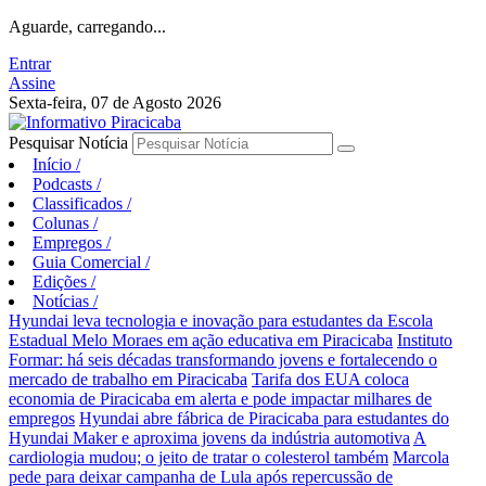
Aguarde, carregando...
Entrar
Assine
Sexta-feira, 07 de Agosto 2026
Pesquisar Notícia
Início
/
Podcasts
/
Classificados
/
Colunas
/
Empregos
/
Guia Comercial
/
Edições
/
Notícias
/
Hyundai leva tecnologia e inovação para estudantes da Escola
Estadual Melo Moraes em ação educativa em Piracicaba
Instituto
Formar: há seis décadas transformando jovens e fortalecendo o
mercado de trabalho em Piracicaba
Tarifa dos EUA coloca
economia de Piracicaba em alerta e pode impactar milhares de
empregos
Hyundai abre fábrica de Piracicaba para estudantes do
Hyundai Maker e aproxima jovens da indústria automotiva
A
cardiologia mudou; o jeito de tratar o colesterol também
Marcola
pede para deixar campanha de Lula após repercussão de