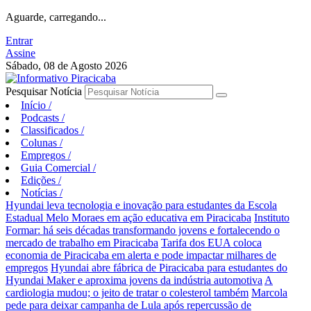
Aguarde, carregando...
Entrar
Assine
Sábado, 08 de Agosto 2026
Pesquisar Notícia
Início
/
Podcasts
/
Classificados
/
Colunas
/
Empregos
/
Guia Comercial
/
Edições
/
Notícias
/
Hyundai leva tecnologia e inovação para estudantes da Escola
Estadual Melo Moraes em ação educativa em Piracicaba
Instituto
Formar: há seis décadas transformando jovens e fortalecendo o
mercado de trabalho em Piracicaba
Tarifa dos EUA coloca
economia de Piracicaba em alerta e pode impactar milhares de
empregos
Hyundai abre fábrica de Piracicaba para estudantes do
Hyundai Maker e aproxima jovens da indústria automotiva
A
cardiologia mudou; o jeito de tratar o colesterol também
Marcola
pede para deixar campanha de Lula após repercussão de