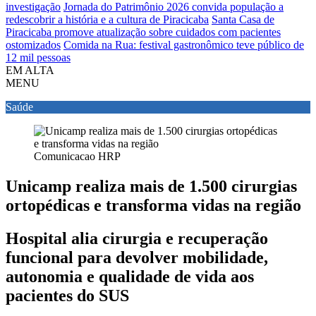
investigação
Jornada do Patrimônio 2026 convida população a
redescobrir a história e a cultura de Piracicaba
Santa Casa de
Piracicaba promove atualização sobre cuidados com pacientes
ostomizados
Comida na Rua: festival gastronômico teve público de
12 mil pessoas
EM ALTA
MENU
Saúde
Comunicacao HRP
Unicamp realiza mais de 1.500 cirurgias
ortopédicas e transforma vidas na região
Hospital alia cirurgia e recuperação
funcional para devolver mobilidade,
autonomia e qualidade de vida aos
pacientes do SUS