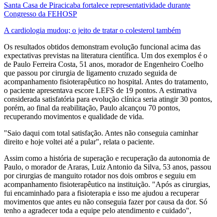
Santa Casa de Piracicaba fortalece representatividade durante
Congresso da FEHOSP
A cardiologia mudou; o jeito de tratar o colesterol também
Os resultados obtidos demonstram evolução funcional acima das
expectativas previstas na literatura científica. Um dos exemplos é o
de Paulo Ferreira Costa, 51 anos, morador de Engenheiro Coelho
que passou por cirurgia de ligamento cruzado seguida de
acompanhamento fisioterapêutico no hospital. Antes do tratamento,
o paciente apresentava escore LEFS de 19 pontos. A estimativa
considerada satisfatória para evolução clínica seria atingir 30 pontos,
porém, ao final da reabilitação, Paulo alcançou 70 pontos,
recuperando movimentos e qualidade de vida.
"Saio daqui com total satisfação. Antes não conseguia caminhar
direito e hoje voltei até a pular", relata o paciente.
Assim como a história de superação e recuperação da autonomia de
Paulo, o morador de Araras, Luiz Antonio da Silva, 53 anos, passou
por cirurgias de manguito rotador nos dois ombros e seguiu em
acompanhamento fisioterapêutico na instituição. "Após as cirurgias,
fui encaminhado para a fisioterapia e isso me ajudou a recuperar
movimentos que antes eu não conseguia fazer por causa da dor. Só
tenho a agradecer toda a equipe pelo atendimento e cuidado",