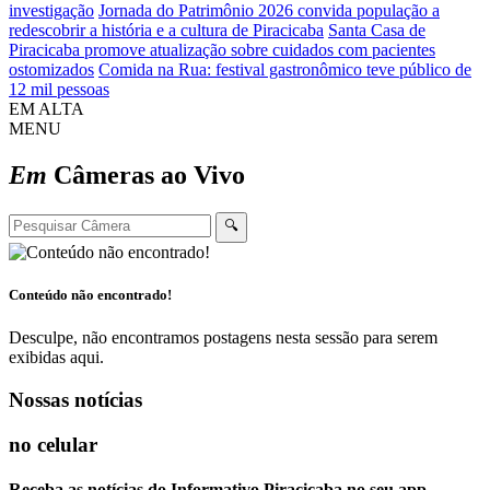
investigação
Jornada do Patrimônio 2026 convida população a
redescobrir a história e a cultura de Piracicaba
Santa Casa de
Piracicaba promove atualização sobre cuidados com pacientes
ostomizados
Comida na Rua: festival gastronômico teve público de
12 mil pessoas
EM ALTA
MENU
Em
Câmeras ao Vivo
🔍
Conteúdo não encontrado!
Desculpe, não encontramos postagens nesta sessão para serem
exibidas aqui.
Nossas notícias
no celular
Receba as notícias do Informativo Piracicaba no seu app