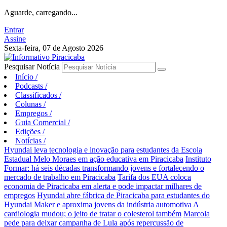
Aguarde, carregando...
Entrar
Assine
Sexta-feira, 07 de Agosto 2026
Pesquisar Notícia
Início
/
Podcasts
/
Classificados
/
Colunas
/
Empregos
/
Guia Comercial
/
Edições
/
Notícias
/
Hyundai leva tecnologia e inovação para estudantes da Escola
Estadual Melo Moraes em ação educativa em Piracicaba
Instituto
Formar: há seis décadas transformando jovens e fortalecendo o
mercado de trabalho em Piracicaba
Tarifa dos EUA coloca
economia de Piracicaba em alerta e pode impactar milhares de
empregos
Hyundai abre fábrica de Piracicaba para estudantes do
Hyundai Maker e aproxima jovens da indústria automotiva
A
cardiologia mudou; o jeito de tratar o colesterol também
Marcola
pede para deixar campanha de Lula após repercussão de