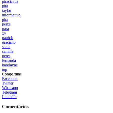
piracicaba
pira
taylor
informativo
pira
peixe
para
xv
patrick
graciano
sonia
camille
peres
fernanda
karolayne
top
Compartilhe
Facebook
Twitter
Whatsapp
Telegram
LinkedIn
Comentários