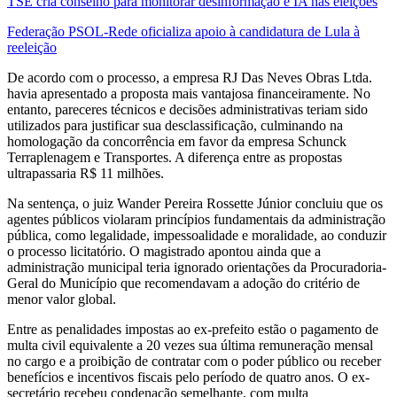
TSE cria conselho para monitorar desinformação e IA nas eleições
Federação PSOL-Rede oficializa apoio à candidatura de Lula à
reeleição
De acordo com o processo, a empresa RJ Das Neves Obras Ltda.
havia apresentado a proposta mais vantajosa financeiramente. No
entanto, pareceres técnicos e decisões administrativas teriam sido
utilizados para justificar sua desclassificação, culminando na
homologação da concorrência em favor da empresa Schunck
Terraplenagem e Transportes. A diferença entre as propostas
ultrapassaria R$ 11 milhões.
Na sentença, o juiz Wander Pereira Rossette Júnior concluiu que os
agentes públicos violaram princípios fundamentais da administração
pública, como legalidade, impessoalidade e moralidade, ao conduzir
o processo licitatório. O magistrado apontou ainda que a
administração municipal teria ignorado orientações da Procuradoria-
Geral do Município que recomendavam a adoção do critério de
menor valor global.
Entre as penalidades impostas ao ex-prefeito estão o pagamento de
multa civil equivalente a 20 vezes sua última remuneração mensal
no cargo e a proibição de contratar com o poder público ou receber
benefícios e incentivos fiscais pelo período de quatro anos. O ex-
secretário recebeu condenação semelhante, com multa