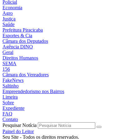
Policial
Economia
Agro
Justiça
Saúde
Prefeitura Piracicaba
Esportes & Cia
Câmara dos Deputados
Agência DINO
Geral
Direitos Humanos
SEMA
156
Câmara dos Vereadores
FakeNews
Saltinho
Empreendedorismo nos Bairros
Limeira
Sobre
Expediente
FAQ
Contato
Pesquisar Notícia
Painel do Leitor
Seu Site - Todos os direitos reservados.