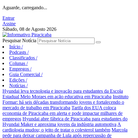
Aguarde, carregando...
Entrar
Assine
Sábado, 08 de Agosto 2026
Pesquisar Notícia
Início
/
Podcasts
/
Classificados
/
Colunas
/
Empregos
/
Guia Comercial
/
Edições
/
Notícias
/
Hyundai leva tecnologia e inovação para estudantes da Escola
Estadual Melo Moraes em ação educativa em Piracicaba
Instituto
Formar: há seis décadas transformando jovens e fortalecendo o
mercado de trabalho em Piracicaba
Tarifa dos EUA coloca
economia de Piracicaba em alerta e pode impactar milhares de
empregos
Hyundai abre fábrica de Piracicaba para estudantes do
Hyundai Maker e aproxima jovens da indústria automotiva
A
cardiologia mudou; o jeito de tratar o colesterol também
Marcola
pede para deixar campanha de Lula após repercussão de