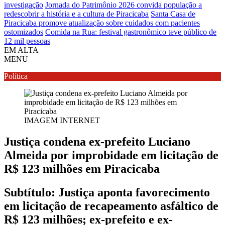
investigação
Jornada do Patrimônio 2026 convida população a
redescobrir a história e a cultura de Piracicaba
Santa Casa de
Piracicaba promove atualização sobre cuidados com pacientes
ostomizados
Comida na Rua: festival gastronômico teve público de
12 mil pessoas
EM ALTA
MENU
Política
IMAGEM INTERNET
Justiça condena ex-prefeito Luciano
Almeida por improbidade em licitação de
R$ 123 milhões em Piracicaba
Subtítulo: Justiça aponta favorecimento
em licitação de recapeamento asfáltico de
R$ 123 milhões; ex-prefeito e ex-