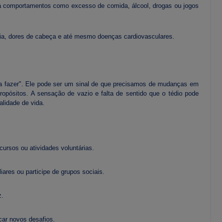
 a comportamentos como excesso de comida, álcool, drogas ou jogos
nia, dores de cabeça e até mesmo doenças cardiovasculares.
a fazer". Ele pode ser um sinal de que precisamos de mudanças em
pósitos. A sensação de vazio e falta de sentido que o tédio pode
alidade de vida.
ursos ou atividades voluntárias.
res ou participe de grupos sociais.
z.
car novos desafios.