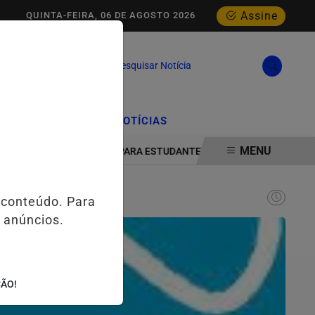
Assine
QUINTA-FEIRA, 06 DE AGOSTO 2026
Pesquisar Notícia
/
/
CIAL
EDIÇÕES
NOTÍCIAS
MENU
OGIA E INOVAÇÃO PARA ESTUDANTES DA ESCOLA ESTADUAL MELO 
 conteúdo. Para
 anúncios.
ÇÃO!