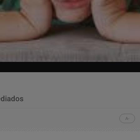
ediados
A-