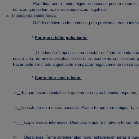
Para lidar com o tédio, algumas pessoas podem recorrer
de azar, que podem trazer consequências negativas.
5.
Impacto na saúde física:
O tédio crônico pode contribuir para problemas como insô
è
Por que o tédio judia tanto:
O tédio não é apenas uma questão de "não ter nada par
nossa vida, de novos desafios ou de uma reconexão com nossos pro
trazer pode ser muito angustiante e impactar negativamente nossa qu
è
Como lidar com o tédio:
->
Busque novas atividades: Experimente novos hobbies, esportes, c
->
Conecte-se com outras pessoas: Passe tempo com amigos, familia
->
Explore seus interesses: Descubra o que te motiva e te faz feli
->
Desafie-se: Tente aprender algo novo, estabelecer metas e bus