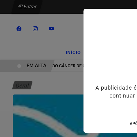
Entrar
/
/
INÍCIO
PODCASTS
CLA
EM ALTA
TRATAMENTO DO CÂNCER DE CABEÇA E PESCOÇO EVOLUI E AMP
Geral
A publicidade 
continuar
APÓ