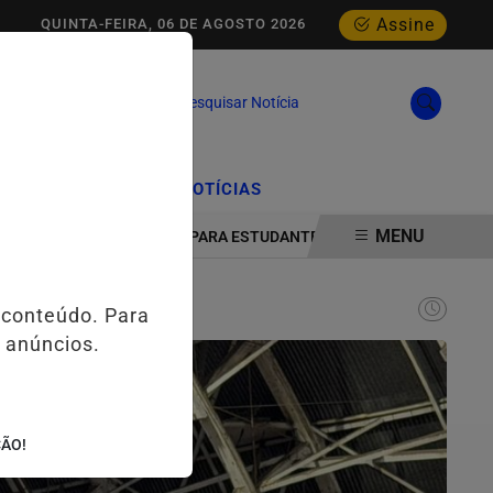
Assine
QUINTA-FEIRA, 06 DE AGOSTO 2026
Pesquisar Notícia
/
/
CIAL
EDIÇÕES
NOTÍCIAS
MENU
LOGIA E INOVAÇÃO PARA ESTUDANTES DA ESCOLA ESTADUAL MELO 
 conteúdo. Para
 anúncios.
ÇÃO!