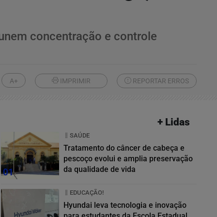
 unem concentração e controle
A+
IMPRIMIR
REPORTAR ERROS
+ Lidas
SAÚDE
Tratamento do câncer de cabeça e
pescoço evolui e amplia preservação
da qualidade de vida
01
EDUCAÇÃO!
Hyundai leva tecnologia e inovação
para estudantes da Escola Estadual