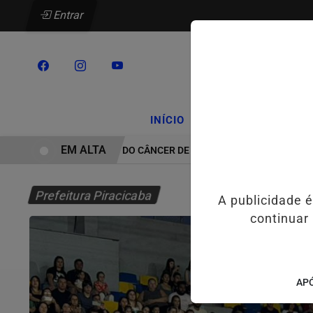
Entrar
/
/
INÍCIO
PODCASTS
CLA
EM ALTA
TRATAMENTO DO CÂNCER DE CABEÇA E PESCOÇO EVOLUI E AMP
Prefeitura Piracicaba
A publicidade 
continuar
APÓ