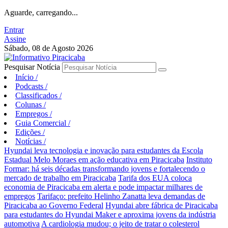
Aguarde, carregando...
Entrar
Assine
Sábado, 08 de Agosto 2026
Pesquisar Notícia
Início
/
Podcasts
/
Classificados
/
Colunas
/
Empregos
/
Guia Comercial
/
Edições
/
Notícias
/
Hyundai leva tecnologia e inovação para estudantes da Escola
Estadual Melo Moraes em ação educativa em Piracicaba
Instituto
Formar: há seis décadas transformando jovens e fortalecendo o
mercado de trabalho em Piracicaba
Tarifa dos EUA coloca
economia de Piracicaba em alerta e pode impactar milhares de
empregos
Tarifaço: prefeito Helinho Zanatta leva demandas de
Piracicaba ao Governo Federal
Hyundai abre fábrica de Piracicaba
para estudantes do Hyundai Maker e aproxima jovens da indústria
automotiva
A cardiologia mudou; o jeito de tratar o colesterol