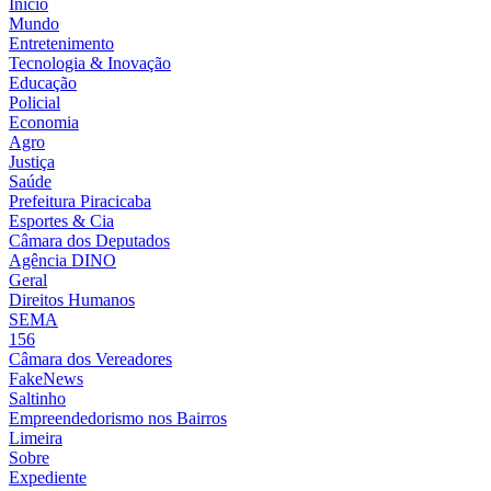
Início
Mundo
Entretenimento
Tecnologia & Inovação
Educação
Policial
Economia
Agro
Justiça
Saúde
Prefeitura Piracicaba
Esportes & Cia
Câmara dos Deputados
Agência DINO
Geral
Direitos Humanos
SEMA
156
Câmara dos Vereadores
FakeNews
Saltinho
Empreendedorismo nos Bairros
Limeira
Sobre
Expediente