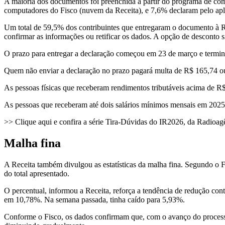
A maioria dos documentos foi preenchida a partir do programa de co
computadores do Fisco (nuvem da Receita), e 7,6% declaram pelo apl
Um total de 59,5% dos contribuintes que entregaram o documento à Re
confirmar as informações ou retificar os dados. A opção de desconto 
O prazo para entregar a declaração começou em 23 de março e termin
Quem não enviar a declaração no prazo pagará multa de R$ 165,74 o
As pessoas físicas que receberam rendimentos tributáveis acima de R$
As pessoas que receberam até dois salários mínimos mensais em 2025 e
>> Clique aqui e confira a série Tira-Dúvidas do IR2026, da Radioag
Malha fina
A Receita também divulgou as estatísticas da malha fina. Segundo o F
do total apresentado.
O percentual, informou a Receita, reforça a tendência de redução co
em 10,78%. Na semana passada, tinha caído para 5,93%.
Conforme o Fisco, os dados confirmam que, com o avanço do processam