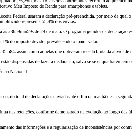
mputador (76,2%), mas 16,2% dos contribuintes recorrem ao preenchimen
icativo Meu Imposto de Renda para smartphones e tablets.
ceita Federal usaram a declaração pré-preenchida, por meio da qual o
simplificado representa 55,4% dos envios.
a às 23h59min59s de 29 de maio. O programa gerador da declaração es
u 1% do imposto devido, prevalecendo o maior valor.
 35.584, assim como aquelas que obtiveram receita bruta da atividade r
stão dispensadas de fazer a declaração, salvo se se enquadrarem em out
ência Nacional
isco, do total de declarações enviadas até o fim da manhã desta segund
ntínua nas retenções, conforme demonstrado na evolução ao longo das úl
ento das informações e a regularização de inconsistências por contri