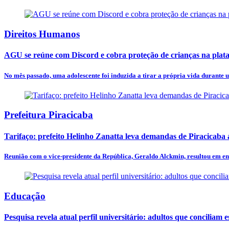
Direitos Humanos
AGU se reúne com Discord e cobra proteção de crianças na plat
No mês passado, uma adolescente foi induzida a tirar a própria vida durante u
Prefeitura Piracicaba
Tarifaço: prefeito Helinho Zanatta leva demandas de Piracicaba
Reunião com o vice-presidente da República, Geraldo Alckmin, resultou em en
Educação
Pesquisa revela atual perfil universitário: adultos que conciliam e