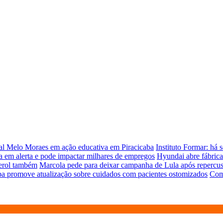
ual Melo Moraes em ação educativa em Piracicaba
Instituto Formar: há 
 em alerta e pode impactar milhares de empregos
Hyundai abre fábrica
terol também
Marcola pede para deixar campanha de Lula após repercus
ba promove atualização sobre cuidados com pacientes ostomizados
Comi