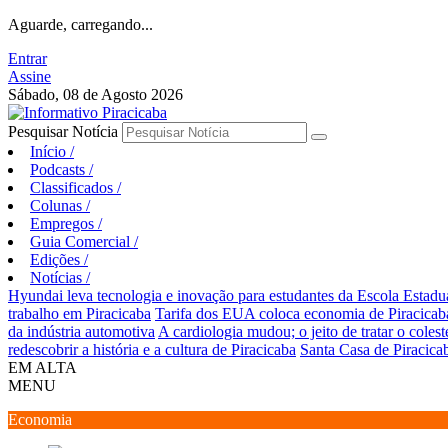
Aguarde, carregando...
Entrar
Assine
Sábado, 08 de Agosto 2026
Pesquisar Notícia
Início
/
Podcasts
/
Classificados
/
Colunas
/
Empregos
/
Guia Comercial
/
Edições
/
Notícias
/
Hyundai leva tecnologia e inovação para estudantes da Escola Estad
trabalho em Piracicaba
Tarifa dos EUA coloca economia de Piracicaba
da indústria automotiva
A cardiologia mudou; o jeito de tratar o coles
redescobrir a história e a cultura de Piracicaba
Santa Casa de Piracica
EM ALTA
MENU
Economia