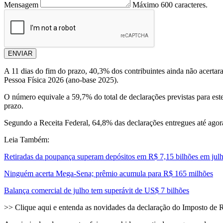
Mensagem
Máximo 600 caracteres.
ENVIAR
A 11 dias do fim do prazo, 40,3% dos contribuintes ainda não acerta
Pessoa Física 2026 (ano-base 2025).
O número equivale a 59,7% do total de declarações previstas para est
prazo.
Segundo a Receita Federal, 64,8% das declarações entregues até agora
Leia Também:
Retiradas da poupança superam depósitos em R$ 7,15 bilhões em jul
Ninguém acerta Mega-Sena; prêmio acumula para R$ 165 milhões
Balança comercial de julho tem superávit de US$ 7 bilhões
>> Clique aqui e entenda as novidades da declaração do Imposto de