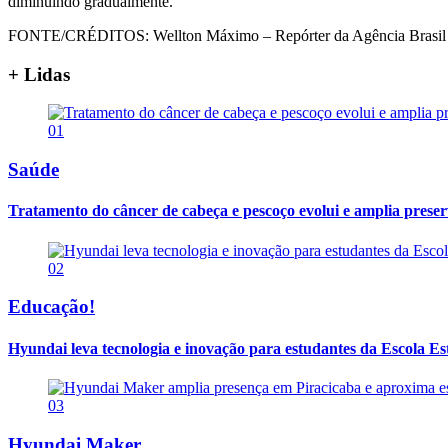
diminuindo gradualmente.
FONTE/CRÉDITOS:
Wellton Máximo – Repórter da Agência Brasil
+ Lidas
01
Saúde
Tratamento do câncer de cabeça e pescoço evolui e amplia prese
02
Educação!
Hyundai leva tecnologia e inovação para estudantes da Escola E
03
Hyundai Maker