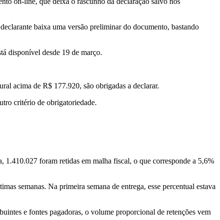
to on-line, que deixa o rascunho da declaração salvo nos
 declarante baixa uma versão preliminar do documento, bastando
tá disponível desde 19 de março.
ural acima de R$ 177.920, são obrigadas a declarar.
ro critério de obrigatoriedade.
a, 1.410.027 foram retidas em malha fiscal, o que corresponde a 5,6%
timas semanas. Na primeira semana de entrega, esse percentual estava
buintes e fontes pagadoras, o volume proporcional de retenções vem