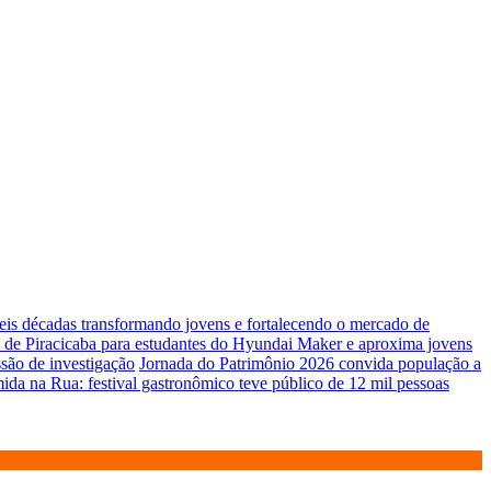
seis décadas transformando jovens e fortalecendo o mercado de
 de Piracicaba para estudantes do Hyundai Maker e aproxima jovens
são de investigação
Jornada do Patrimônio 2026 convida população a
da na Rua: festival gastronômico teve público de 12 mil pessoas